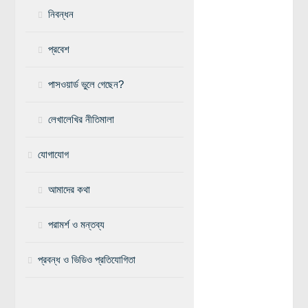
লক্ষ্য ও উদ্দেশ্য
নিবন্ধন
যোগাযোগ
প্রবেশ
বৈজ্ঞানিক কল্পকাহিনী
লজিক এবং ফ্যালাসি
পাসওয়ার্ড ভুলে গেছেন?
রিভিউ (বই/মুভি/সিরিজ)
লেখালেখির নীতিমালা
আবিষ্কারের গল্প
বিজ্ঞান নিয়ে কার্টুন
যোগাযোগ
বাংলাদেশের কথা
আমাদের কথা
পরামর্শ ও মন্তব্য
প্রবন্ধ ও ভিডিও প্রতিযোগিতা