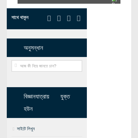
বিশেষ পাতা
সাথে থাকুন
টাইমলাইন
প্রশ্নমালা
অন্যান্য
অনুসন্ধান
লেখকদের আঙিনা
প্রবেশ
নিবন্ধন
আপনার প্রোফাইল
বিজ্ঞানযাত্রায় যুক্ত
বিজ্ঞানযাত্রায় লেখা জমা দেয়ার নির্দেশনাসমূহ
হউন
তথ্য ও যোগাযোগ
বিজ্ঞানযাত্রা ম্যাগাজিন
সাইটে লিখুন
বিজ্ঞানযাত্রা সংবাদ/বিজ্ঞপ্তি