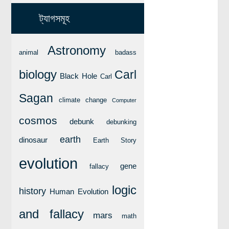
ট্যাগসমূহ
Astronomy
animal
badass
biology
Carl
Black Hole
Carl
Sagan
climate change
Computer
cosmos
debunk
debunking
earth
dinosaur
Earth Story
evolution
gene
fallacy
logic
history
Human Evolution
and fallacy
mars
math