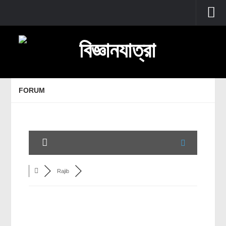
প্রচ্ছদ
বুনিয়াদি বিজ্ঞান
জীববিজ্ঞান
FORUM
উদ্ভিদবিজ্ঞান
প্রাণীবিজ্ঞান
বিবর্তন
মানবদেহ
জেনেটিক্স
Rajib
রোগ ও চিকিৎসা
অণুজীববিজ্ঞান
পদার্থবিজ্ঞান