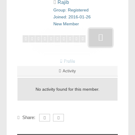
Rajib
রসায়ন বিজ্ঞান
Group: Registered
গণিত
Joined: 2016-01-26
New Member
প্রায়োগিক বিজ্ঞান
পরিবেশ বিজ্ঞান
প্রকৃতি
প্রাকৃতিক দুর্যোগ
Profile
জলবায়ু পরিবর্তন
Activity
পরিবেশ দূষণ
No activity found for this member.
কম্পিউটার সায়েন্স
ইলেকট্রিক্যাল ইঞ্জিনিয়ারিং
জেনেটিক ইঞ্জিনিয়ারিং
Share:
বায়োটেকনোলজি
দৈনন্দিন জীবনে বিজ্ঞানের প্রয়োগ