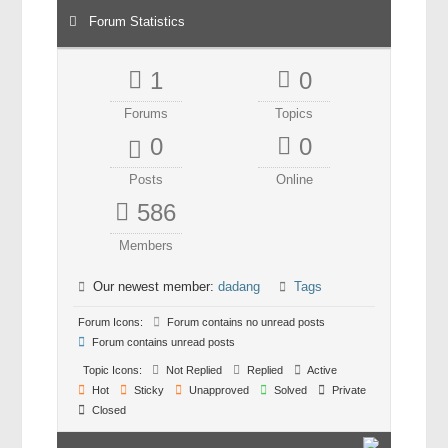
Forum Statistics
মহাকাশ বিজ্ঞান
আমাদের সৌরজগৎ
1
0
সৌরজগত ছাড়িয়ে
Forums
Topics
0
0
সামাজিক বিজ্ঞান
Posts
Online
অর্থনীতি
586
রাষ্ট্রবিজ্ঞান
Members
নৃবিজ্ঞান
Our newest member:
dadang
Tags
সমাজতত্ত্ব
Forum Icons:
Forum contains no unread posts
বিজ্ঞানীদের কথা
Forum contains unread posts
Topic Icons:
Not Replied
Replied
Active
বাংলাদেশী বিজ্ঞানী
Hot
Sticky
Unapproved
Solved
Private
বিদেশী বিজ্ঞানী
Closed
কার্ল সেগান