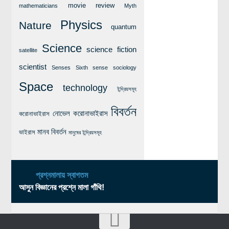
movie review
mathematicians
Myth
Physics
Nature
quantum
Science
science fiction
satellite
scientist
Senses
Sixth sense
sociology
Space
technology
ইন্দ্রিয়সমূহ
বিবর্তন
নোভেল করোনাভাইরাস
করোনাভাইরাস
মানব বিবর্তন
ভাইরাস
মানুষের ইন্দ্রিয়সমূহ
প্রশ্নমালায় স্বাগতম
আসুন বিজ্ঞানের প্রশ্নে মালা গাঁথি!