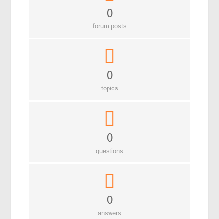
0
মহাকাশ বিজ্ঞান
forum posts
আমাদের সৌরজগৎ
সৌরজগত ছাড়িয়ে
সামাজিক বিজ্ঞান
0
topics
অর্থনীতি
রাষ্ট্রবিজ্ঞান
নৃবিজ্ঞান
0
সমাজতত্ত্ব
questions
বিজ্ঞানীদের কথা
বাংলাদেশী বিজ্ঞানী
0
বিদেশী বিজ্ঞানী
answers
কার্ল সেগান