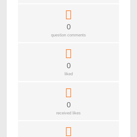
বিশেষ পাতা
টাইমলাইন
0
প্রশ্নমালা
question comments
অন্যান্য
লেখকদের আঙিনা
0
প্রবেশ
liked
নিবন্ধন
আপনার প্রোফাইল
বিজ্ঞানযাত্রায় লেখা জমা দেয়ার নির্দেশনাসমূহ
0
তথ্য ও যোগাযোগ
received likes
বিজ্ঞানযাত্রা ম্যাগাজিন
বিজ্ঞানযাত্রা সংবাদ/বিজ্ঞপ্তি