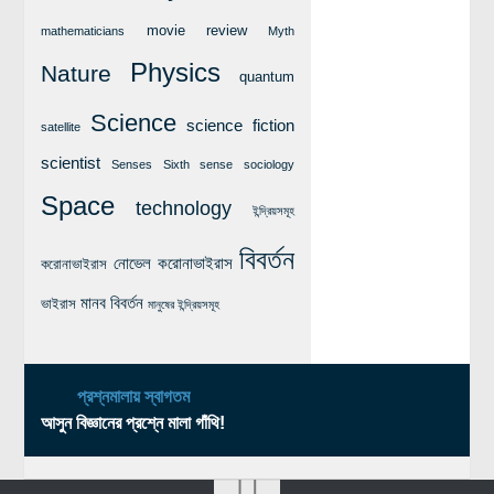
movie review
mathematicians
Myth
Physics
Nature
quantum
Science
science fiction
satellite
scientist
Senses
Sixth sense
sociology
Space
technology
ইন্দ্রিয়সমূহ
বিবর্তন
নোভেল করোনাভাইরাস
করোনাভাইরাস
মানব বিবর্তন
ভাইরাস
মানুষের ইন্দ্রিয়সমূহ
প্রশ্নমালায় স্বাগতম
আসুন বিজ্ঞানের প্রশ্নে মালা গাঁথি!