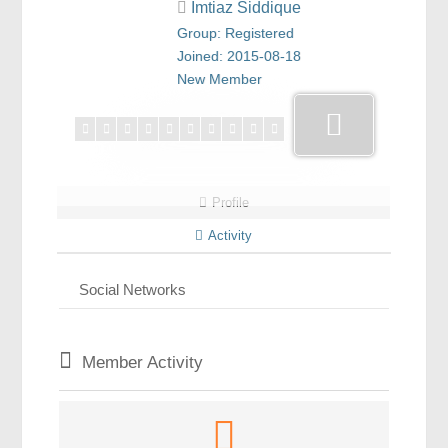
Imtiaz Siddique
রসায়ন বিজ্ঞান
Group: Registered
গণিত
Joined: 2015-08-18
New Member
প্রায়োগিক বিজ্ঞান
পরিবেশ বিজ্ঞান
প্রকৃতি
প্রাকৃতিক দুর্যোগ
Profile
জলবায়ু পরিবর্তন
Activity
পরিবেশ দূষণ
Social Networks
কম্পিউটার সায়েন্স
ইলেকট্রিক্যাল ইঞ্জিনিয়ারিং
Member Activity
জেনেটিক ইঞ্জিনিয়ারিং
বায়োটেকনোলজি
দৈনন্দিন জীবনে বিজ্ঞানের প্রয়োগ