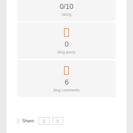
লক্ষ্য ও উদ্দেশ্য
0/10
যোগাযোগ
rating
বৈজ্ঞানিক কল্পকাহিনী
লজিক এবং ফ্যালাসি
রিভিউ (বই/মুভি/সিরিজ)
0
আবিষ্কারের গল্প
blog posts
বিজ্ঞান নিয়ে কার্টুন
বাংলাদেশের কথা
6
blog comments
Share: