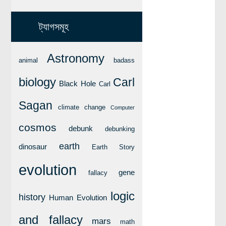
ট্যাগসমূহ
Astronomy
animal
badass
biology
Carl
Black Hole
Carl
Sagan
climate change
Computer
cosmos
debunk
debunking
earth
dinosaur
Earth Story
evolution
gene
fallacy
logic
history
Human Evolution
and fallacy
mars
math