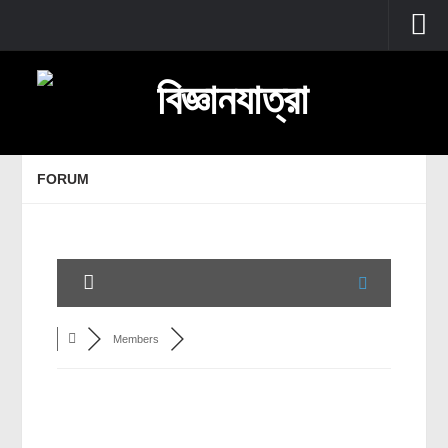
প্রচ্ছদ
বুনিয়াদি বিজ্ঞান
জীববিজ্ঞান
FORUM
উদ্ভিদবিজ্ঞান
প্রাণীবিজ্ঞান
বিবর্তন
মানবদেহ
জেনেটিক্স
Members
রোগ ও চিকিৎসা
অণুজীববিজ্ঞান
পদার্থবিজ্ঞান