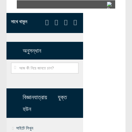
সাথে থাকুন
অনুসন্ধান
বিজ্ঞানযাত্রায় যুক্ত
হউন
সাইটে লিখুন