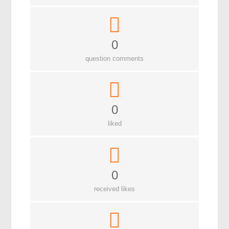
বিশেষ পাতা
টাইমলাইন
0
প্রশ্নমালা
question comments
অন্যান্য
লেখকদের আঙিনা
0
প্রবেশ
liked
নিবন্ধন
আপনার প্রোফাইল
বিজ্ঞানযাত্রায় লেখা জমা দেয়ার নির্দেশনাসমূহ
0
তথ্য ও যোগাযোগ
received likes
বিজ্ঞানযাত্রা ম্যাগাজিন
বিজ্ঞানযাত্রা সংবাদ/বিজ্ঞপ্তি