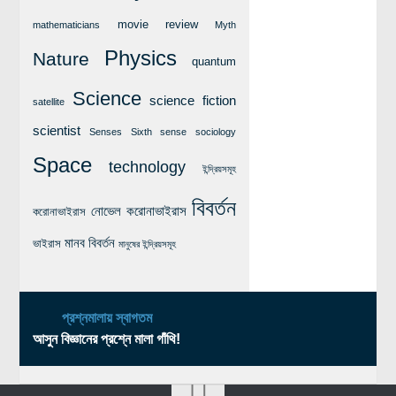
movie review
mathematicians
Myth
Physics
Nature
quantum
Science
science fiction
satellite
scientist
Senses
Sixth sense
sociology
Space
technology
ইন্দ্রিয়সমূহ
বিবর্তন
নোভেল করোনাভাইরাস
করোনাভাইরাস
মানব বিবর্তন
ভাইরাস
মানুষের ইন্দ্রিয়সমূহ
প্রশ্নমালায় স্বাগতম
আসুন বিজ্ঞানের প্রশ্নে মালা গাঁথি!