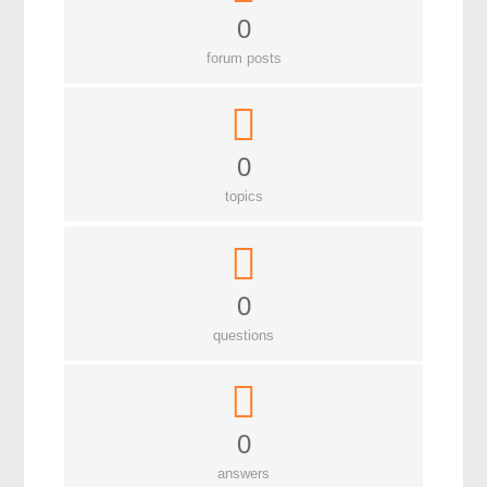
0
মহাকাশ বিজ্ঞান
forum posts
আমাদের সৌরজগৎ
সৌরজগত ছাড়িয়ে
সামাজিক বিজ্ঞান
0
topics
অর্থনীতি
রাষ্ট্রবিজ্ঞান
নৃবিজ্ঞান
0
সমাজতত্ত্ব
questions
বিজ্ঞানীদের কথা
বাংলাদেশী বিজ্ঞানী
0
বিদেশী বিজ্ঞানী
answers
কার্ল সেগান