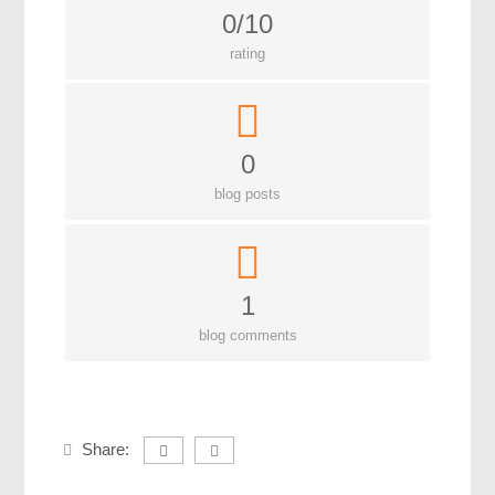
লক্ষ্য ও উদ্দেশ্য
0/10
যোগাযোগ
rating
বৈজ্ঞানিক কল্পকাহিনী
লজিক এবং ফ্যালাসি
রিভিউ (বই/মুভি/সিরিজ)
0
আবিষ্কারের গল্প
blog posts
বিজ্ঞান নিয়ে কার্টুন
বাংলাদেশের কথা
1
blog comments
Share: