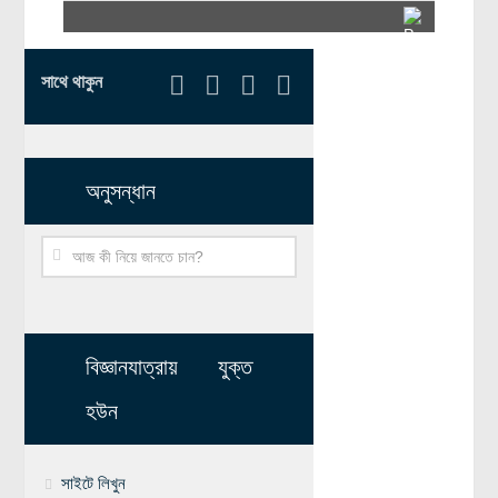
সাথে থাকুন
অনুসন্ধান
বিজ্ঞানযাত্রায় যুক্ত
হউন
সাইটে লিখুন