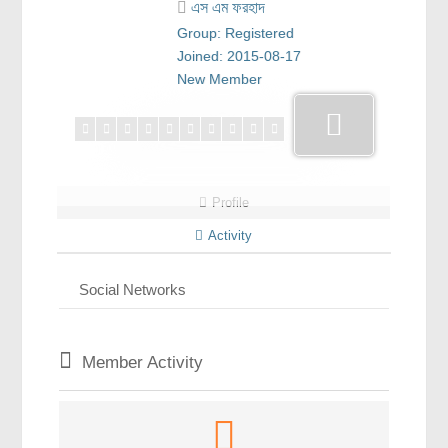
এস এম ফরহাদ
রসায়ন বিজ্ঞান
Group: Registered
গণিত
Joined: 2015-08-17
New Member
প্রায়োগিক বিজ্ঞান
পরিবেশ বিজ্ঞান
প্রকৃতি
প্রাকৃতিক দুর্যোগ
Profile
জলবায়ু পরিবর্তন
Activity
পরিবেশ দূষণ
Social Networks
কম্পিউটার সায়েন্স
ইলেকট্রিক্যাল ইঞ্জিনিয়ারিং
Member Activity
জেনেটিক ইঞ্জিনিয়ারিং
বায়োটেকনোলজি
দৈনন্দিন জীবনে বিজ্ঞানের প্রয়োগ