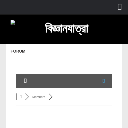
প্রচ্ছদ
বুনিয়াদি বিজ্ঞান
জীববিজ্ঞান
FORUM
উদ্ভিদবিজ্ঞান
প্রাণীবিজ্ঞান
বিবর্তন
মানবদেহ
জেনেটিক্স
Members
রোগ ও চিকিৎসা
অণুজীববিজ্ঞান
পদার্থবিজ্ঞান