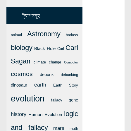
ট্যাগসমূহ
Astronomy
animal
badass
biology
Carl
Black Hole
Carl
Sagan
climate change
Computer
cosmos
debunk
debunking
earth
dinosaur
Earth Story
evolution
gene
fallacy
logic
history
Human Evolution
and fallacy
mars
math