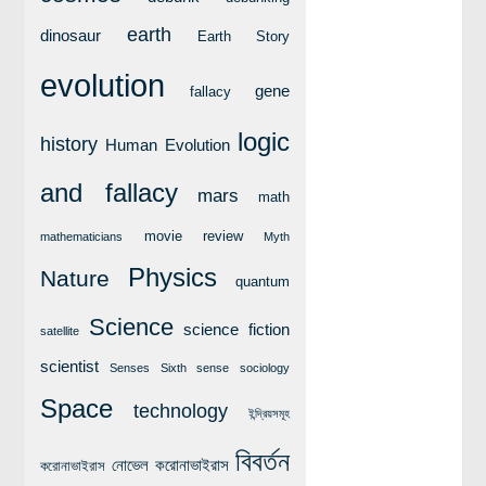
লক্ষ্য ও উদ্দেশ্য
earth
dinosaur
Earth Story
যোগাযোগ
evolution
বৈজ্ঞানিক কল্পকাহিনী
gene
fallacy
লজিক এবং ফ্যালাসি
logic
history
Human Evolution
রিভিউ (বই/মুভি/সিরিজ)
and fallacy
আবিষ্কারের গল্প
mars
math
বিজ্ঞান নিয়ে কার্টুন
movie review
mathematicians
Myth
বাংলাদেশের কথা
Physics
Nature
quantum
Science
science fiction
satellite
scientist
Senses
Sixth sense
sociology
Space
technology
ইন্দ্রিয়সমূহ
বিবর্তন
নোভেল করোনাভাইরাস
করোনাভাইরাস