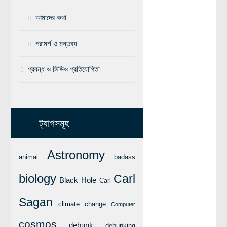
বিশেষ পাতা
আমাদের কথা
টাইমলাইন
পরামর্শ ও মন্তব্য
প্রশ্নমালা
প্রবন্ধ ও ভিডিও প্রতিযোগিতা
অন্যান্য
লেখকদের আঙিনা
প্রবেশ
ট্যাগসমূহ
নিবন্ধন
আপনার প্রোফাইল
Astronomy
animal
badass
বিজ্ঞানযাত্রায় লেখা জমা দেয়ার নির্দেশনাসমূহ
biology
Carl
Black Hole
Carl
তথ্য ও যোগাযোগ
বিজ্ঞানযাত্রা ম্যাগাজিন
Sagan
climate change
Computer
বিজ্ঞানযাত্রা সংবাদ/বিজ্ঞপ্তি
cosmos
debunk
debunking