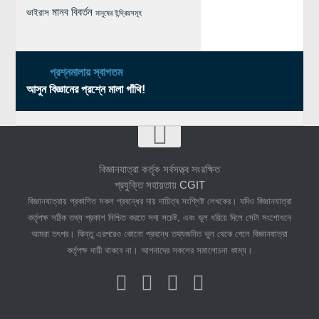
মানব বিবর্তন
ভাইরাস
মানুষের ইন্দ্রিয়সমূহ
প্রশ্নমালায় স্বাগতম
আসুন বিজ্ঞানের প্রশ্নে মালা গাঁথি!
বিজ্ঞানযাত্রা কর্তৃক সর্বসত্ত্ব সংরক্ষিত
প্রযুক্তি সহায়তায়
CGIT
বিজ্ঞানযাত্রায় প্রকাশিত সকল প্রবন্ধের দায় দায়িত্ব সংশ্লিষ্ট লেখকের। যদিও বিজ্ঞানযাত্রা
কর্তৃপক্ষ সঠিক তথ্য প্রকাশ নিশ্চিত করতে সদা সচেষ্ট, এবং ভুল ধরিয়ে দিলে সেটা সংশোধনে
আমরা তৎপর। কিন্তু এরপরেও কোনো প্রবন্ধে তথ্যজনিত ভুল থেকে গেলে বিজ্ঞানযাত্রা
কর্তৃপক্ষ দায়ী থাকবে না। আপনাদের সকলের সমালোচনা কাম্য।