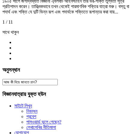
১৯০৫ সালে জগদ্বিখ্যাত বিজ্ঞানী এ্যলবার্ট আইনস্টাইন তাঁর ভর-শক্তি তুল্যতা সূত্র
প্রতিপাদন করেন। তাত্ত্বিকভাবে তখন থেকেই পারমাণবিক শক্তির যাত্রা শুরু। বস্তু বা
পদার্থ এবং শক্তি যে দুটি ভিন্ন রূপ এবং পদার্থকে শক্তিতে রূপান্তর করা যায়...
1 / 1
1
সাথে থাকুন
অনুসন্ধান
বিজ্ঞানযাত্রায় যুক্ত হউন
সাইটে লিখুন
নিবন্ধন
প্রবেশ
পাসওয়ার্ড ভুলে গেছেন?
লেখালেখির নীতিমালা
যোগাযোগ