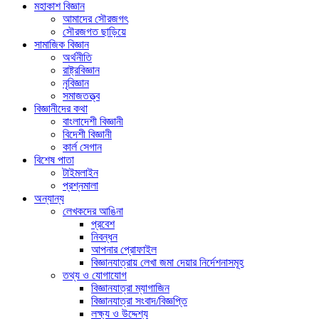
মহাকাশ বিজ্ঞান
আমাদের সৌরজগৎ
সৌরজগত ছাড়িয়ে
সামাজিক বিজ্ঞান
অর্থনীতি
রাষ্ট্রবিজ্ঞান
নৃবিজ্ঞান
সমাজতত্ত্ব
বিজ্ঞানীদের কথা
বাংলাদেশী বিজ্ঞানী
বিদেশী বিজ্ঞানী
কার্ল সেগান
বিশেষ পাতা
টাইমলাইন
প্রশ্নমালা
অন্যান্য
লেখকদের আঙিনা
প্রবেশ
নিবন্ধন
আপনার প্রোফাইল
বিজ্ঞানযাত্রায় লেখা জমা দেয়ার নির্দেশনাসমূহ
তথ্য ও যোগাযোগ
বিজ্ঞানযাত্রা ম্যাগাজিন
বিজ্ঞানযাত্রা সংবাদ/বিজ্ঞপ্তি
লক্ষ্য ও উদ্দেশ্য