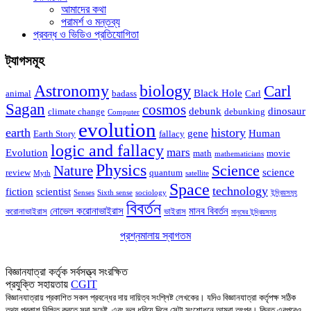
আমাদের কথা
পরামর্শ ও মন্তব্য
প্রবন্ধ ও ভিডিও প্রতিযোগিতা
ট্যাগসমূহ
Astronomy
biology
Carl
Black Hole
animal
badass
Carl
Sagan
cosmos
debunk
dinosaur
climate change
debunking
Computer
evolution
earth
history
gene
Human
Earth Story
fallacy
logic and fallacy
mars
Evolution
math
movie
mathematicians
Physics
Nature
Science
science
review
quantum
Myth
satellite
Space
technology
fiction
scientist
Senses
Sixth sense
sociology
ইন্দ্রিয়সমূহ
বিবর্তন
নোভেল করোনাভাইরাস
মানব বিবর্তন
করোনাভাইরাস
ভাইরাস
মানুষের ইন্দ্রিয়সমূহ
প্রশ্নমালায় স্বাগতম
আসুন বিজ্ঞানের প্রশ্নে মালা গাঁথি!
বিজ্ঞানযাত্রা কর্তৃক সর্বসত্ত্ব সংরক্ষিত
প্রযুক্তি সহায়তায়
CGIT
বিজ্ঞানযাত্রায় প্রকাশিত সকল প্রবন্ধের দায় দায়িত্ব সংশ্লিষ্ট লেখকের। যদিও বিজ্ঞানযাত্রা কর্তৃপক্ষ সঠিক
তথ্য প্রকাশ নিশ্চিত করতে সদা সচেষ্ট, এবং ভুল ধরিয়ে দিলে সেটা সংশোধনে আমরা তৎপর। কিন্তু এরপরেও