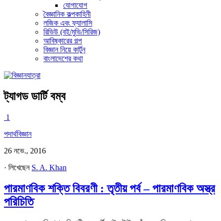
যোগাযোগ
বৈজ্ঞানিক কল্পকাহিনী
লজিক এবং ফ্যালাসি
রিভিউ (বই/মুভি/সিরিজ)
আবিষ্কারের গল্প
বিজ্ঞান নিয়ে কার্টুন
বাংলাদেশের কথা
ট্যাগড
ডার্টি বম্ব
1
পদার্থবিজ্ঞান
26 নভে., 2016
· লিখেছেন
S. A. Khan
পারমাণবিক শক্তি বিবরণী : তৃতীয় পর্ব – পারমাণবিক অস্ত্র
পরিচিতি