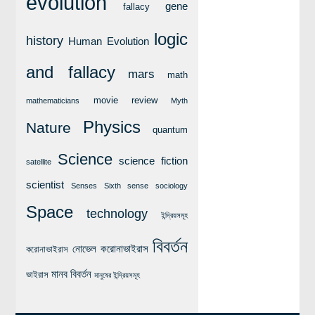
evolution
gene
লক্ষ্য ও উদ্দেশ্য
fallacy
যোগাযোগ
logic
history
Human Evolution
বৈজ্ঞানিক কল্পকাহিনী
and fallacy
mars
math
লজিক এবং ফ্যালাসি
রিভিউ (বই/মুভি/সিরিজ)
movie review
mathematicians
Myth
আবিষ্কারের গল্প
Physics
Nature
quantum
বিজ্ঞান নিয়ে কার্টুন
Science
science fiction
satellite
বাংলাদেশের কথা
scientist
Senses
Sixth sense
sociology
Space
technology
ইন্দ্রিয়সমূহ
বিবর্তন
নোভেল করোনাভাইরাস
করোনাভাইরাস
মানব বিবর্তন
ভাইরাস
মানুষের ইন্দ্রিয়সমূহ