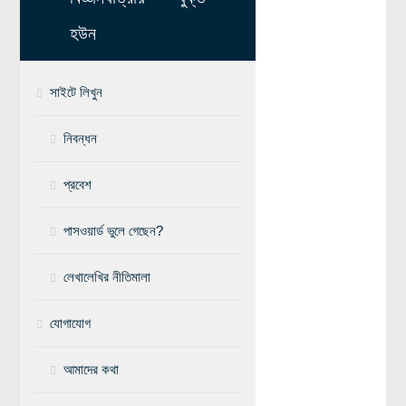
মহাকাশ বিজ্ঞান
হউন
আমাদের সৌরজগৎ
সাইটে লিখুন
সৌরজগত ছাড়িয়ে
সামাজিক বিজ্ঞান
নিবন্ধন
অর্থনীতি
প্রবেশ
রাষ্ট্রবিজ্ঞান
পাসওয়ার্ড ভুলে গেছেন?
নৃবিজ্ঞান
সমাজতত্ত্ব
লেখালেখির নীতিমালা
বিজ্ঞানীদের কথা
যোগাযোগ
বাংলাদেশী বিজ্ঞানী
বিদেশী বিজ্ঞানী
আমাদের কথা
কার্ল সেগান