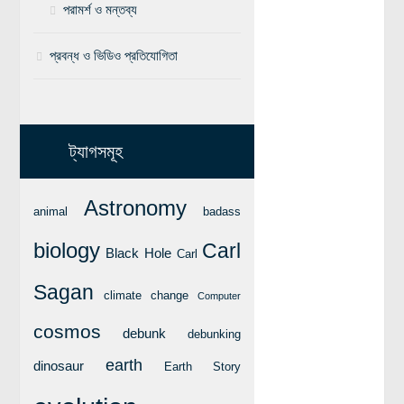
পরামর্শ ও মন্তব্য
বিশেষ পাতা
প্রবন্ধ ও ভিডিও প্রতিযোগিতা
টাইমলাইন
প্রশ্নমালা
অন্যান্য
ট্যাগসমূহ
লেখকদের আঙিনা
Astronomy
প্রবেশ
animal
badass
নিবন্ধন
biology
Carl
Black Hole
Carl
আপনার প্রোফাইল
Sagan
বিজ্ঞানযাত্রায় লেখা জমা দেয়ার নির্দেশনাসমূহ
climate change
Computer
তথ্য ও যোগাযোগ
cosmos
debunk
debunking
বিজ্ঞানযাত্রা ম্যাগাজিন
earth
dinosaur
Earth Story
বিজ্ঞানযাত্রা সংবাদ/বিজ্ঞপ্তি