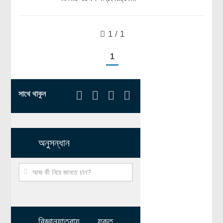
রসায়ন বিজ্ঞান
গণিত
1 / 1
প্রায়োগিক বিজ্ঞান
1
পরিবেশ বিজ্ঞান
প্রকৃতি
সাথে থাকুন
প্রাকৃতিক দুর্যোগ
জলবায়ু পরিবর্তন
পরিবেশ দূষণ
অনুসন্ধান
কম্পিউটার সায়েন্স
ইলেকট্রিক্যাল ইঞ্জিনিয়ারিং
জেনেটিক ইঞ্জিনিয়ারিং
বায়োটেকনোলজি
দৈনন্দিন জীবনে বিজ্ঞানের প্রয়োগ
বিজ্ঞানযাত্রায় যুক্ত