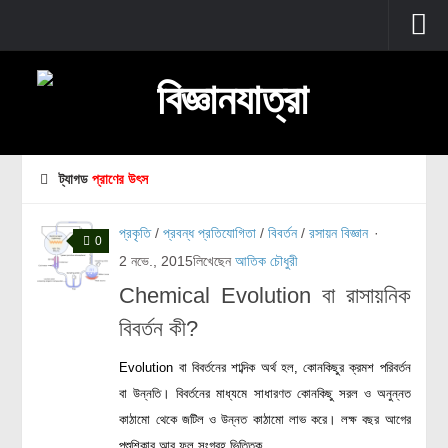
প্রচ্ছদ
বুনিয়াদি বিজ্ঞান
জীববিজ্ঞান
ট্যাগড
প্রাণের উৎস
উদ্ভিদবিজ্ঞান
প্রকৃতি
/
প্রবন্ধ প্রতিযোগিতা
/
বিবর্তন
/
রসায়ন বিজ্ঞান
·
প্রাণীবিজ্ঞান
0
2 নভে., 2015
লিখেছেন
আতিক চৌধুরী
বিবর্তন
Chemical Evolution বা রাসায়নিক
মানবদেহ
বিবর্তন কী?
জেনেটিক্স
রোগ ও চিকিৎসা
Evolution বা বিবর্তনের শাব্দিক অর্থ হল, কোনকিছুর ক্রমশ পরিবর্তন
বা উন্নতি। বিবর্তনের মাধ্যমে সাধারণত কোনকিছু সরল ও অনুন্নত
অণুজীববিজ্ঞান
কাঠামো থেকে জটিল ও উন্নত কাঠামো লাভ করে। লক্ষ বছর আগের
পদার্থবিজ্ঞান
পশুশিকার আর ফল সংগ্রহ ভিত্তিক...