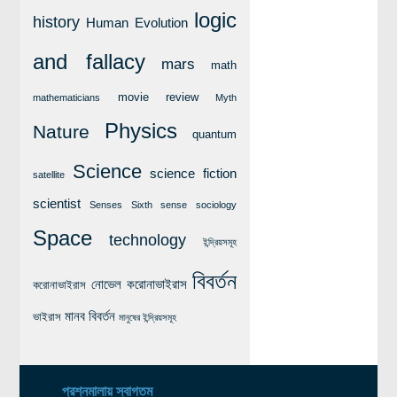
লক্ষ্য ও উদ্দেশ্য
logic
history
Human Evolution
যোগাযোগ
and fallacy
mars
math
বৈজ্ঞানিক কল্পকাহিনী
লজিক এবং ফ্যালাসি
movie review
mathematicians
Myth
রিভিউ (বই/মুভি/সিরিজ)
Physics
Nature
quantum
আবিষ্কারের গল্প
Science
science fiction
satellite
বিজ্ঞান নিয়ে কার্টুন
scientist
Senses
Sixth sense
sociology
বাংলাদেশের কথা
Space
technology
ইন্দ্রিয়সমূহ
বিবর্তন
নোভেল করোনাভাইরাস
করোনাভাইরাস
মানব বিবর্তন
ভাইরাস
মানুষের ইন্দ্রিয়সমূহ
প্রশ্নমালায় স্বাগতম