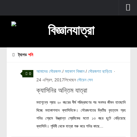
প্রচ্ছদ
বুনিয়াদি বিজ্ঞান
জীববিজ্ঞান
ট্যাগড
শনি
উদ্ভিদবিজ্ঞান
আমাদের সৌরজগৎ
/
মহাকাশ বিজ্ঞান
/
সৌরজগত ছাড়িয়ে
·
প্রাণীবিজ্ঞান
0
24 এপ্রিল, 2017
লিখেছেন
সৌরেন সেন
বিবর্তন
ক্যাসিনির অন্তিম যাত্রা
মানবদেহ
জেনেটিক্স
মহাশূন্যে প্রায় ২০ বছরের দীর্ঘ পরিভ্রমণের পর অবসর জীবন হাতছানি
দিচ্ছে মহাকাশযান ক্যাসিনিকে। সৌরজগতের দ্বিতীয় বৃহত্তম গ্রহ
রোগ ও চিকিৎসা
শনির প্রেমে উদ্ভ্রান্ত প্রেমিকের মতো ১৩ বছর ছুটে বেড়িয়েছে
অণুজীববিজ্ঞান
ক্যাসিনি। পৃথিবী থেকে যাত্রা শুরু করে শনির কাছে...
পদার্থবিজ্ঞান