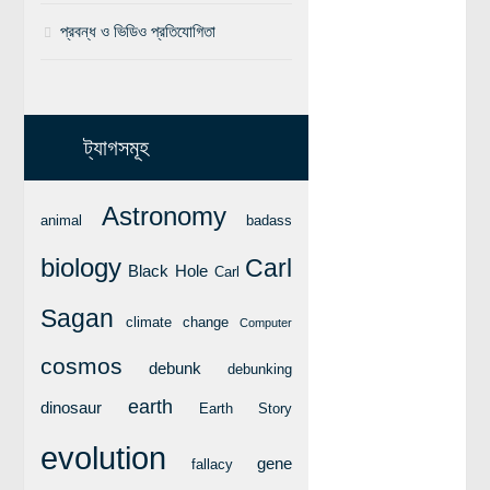
প্রবন্ধ ও ভিডিও প্রতিযোগিতা
বিশেষ পাতা
টাইমলাইন
প্রশ্নমালা
ট্যাগসমূহ
অন্যান্য
Astronomy
লেখকদের আঙিনা
animal
badass
প্রবেশ
biology
Carl
Black Hole
Carl
নিবন্ধন
Sagan
আপনার প্রোফাইল
climate change
Computer
বিজ্ঞানযাত্রায় লেখা জমা দেয়ার নির্দেশনাসমূহ
cosmos
debunk
debunking
তথ্য ও যোগাযোগ
earth
dinosaur
Earth Story
বিজ্ঞানযাত্রা ম্যাগাজিন
evolution
gene
বিজ্ঞানযাত্রা সংবাদ/বিজ্ঞপ্তি
fallacy