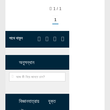
রসায়ন বিজ্ঞান
1 / 1
গণিত
1
প্রায়োগিক বিজ্ঞান
পরিবেশ বিজ্ঞান
সাথে থাকুন
প্রকৃতি
প্রাকৃতিক দুর্যোগ
জলবায়ু পরিবর্তন
অনুসন্ধান
পরিবেশ দূষণ
কম্পিউটার সায়েন্স
ইলেকট্রিক্যাল ইঞ্জিনিয়ারিং
জেনেটিক ইঞ্জিনিয়ারিং
বায়োটেকনোলজি
বিজ্ঞানযাত্রায় যুক্ত
দৈনন্দিন জীবনে বিজ্ঞানের প্রয়োগ