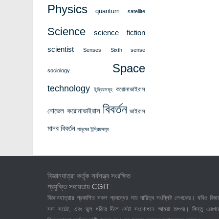
Physics
quantum
satellite
Science
science fiction
scientist
Senses
Sixth sense
Space
sociology
technology
করোনাভাইরাস
ইন্দ্রিয়সমূহ
বিবর্তন
নোভেল করোনাভাইরাস
ভাইরাস
মানব বিবর্তন
মানুষের ইন্দ্রিয়সমূহ
বিজ্ঞানযাত্রা কর্তৃক সর্বসত্ত্ব সংরক্ষিত
প্রযুক্তি সহায়তায়
CGIT
বিজ্ঞানযাত্রায় প্রকাশিত সকল প্রবন্ধের দায় দায়িত্ব সংশ্লিষ্ট লেখকের। যদিও বিজ্ঞা
সদা সচেষ্ট, এবং ভুল ধরিয়ে দিলে সেটা সংশোধনে আমরা তৎপর। কিন্তু এরপর