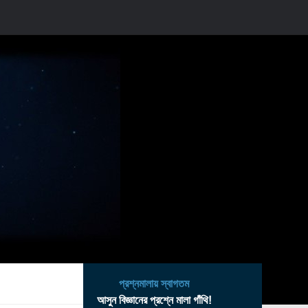
প্রশ্নমালায় স্বাগতম
আসুন বিজ্ঞানের প্রশ্নে মালা গাঁথি!