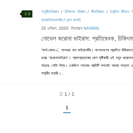
অণুজীববিজ্ঞান
/
চিকিৎসা বিজ্ঞান
/
জীববিজ্ঞান
/
দৈনন্দিন জীবনে 
0
বায়োটেকনোলজি
/
রোগ বালাই
25 এপ্রিল, 2020
· লিখেছেন
NASRIN
নোভেল করোনা ভাইরাস: প্রতিষেধক, চিকিৎসা
‘সার্স-কোভ-২’, গালভরা নাম ভাইরাসটির। বাংলাদেশের প্রচলিত মিডিয়া
হচ্ছে ‘করোনাভাইরাস’। শ্বাসপ্রত্যঙ্গের রোগ সৃষ্টিকারী এই নতুন করোন
পড়েছে গোটা বিশ্ব। একবিংশ শতকের প্রতিটি দশকেই আমরা অন্তত এ
সম্মুখীন হয়েছি।...
1 / 1
1