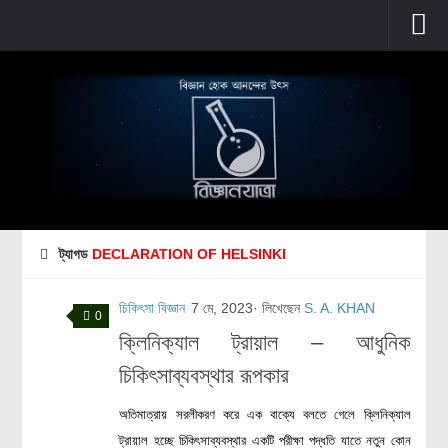
প্রচ্ছদ
বুনিয়াদি বিজ্ঞান
জীববিজ্ঞান
উদ্ভিদবিজ্ঞান
প্রাণীবিজ্ঞান
ট্যাগড
DECLARATION OF HELSINKI
বিবর্তন
মানবদেহ
চিকিৎসা বিজ্ঞান
7 মে, 2023
· লিখেছেন
S. A. KHAN
0
জেনেটিক্স
ক্লিনিক্যাল ট্রায়াল – আধুনিক
রোগ ও চিকিৎসা
চিকিৎসাব্যবস্থার রূপকার
অণুজীববিজ্ঞান
অতিমাত্রায় সরলীকরণ করে এক বাক্যে বলতে গেলে ক্লিনিক্যাল
পদার্থবিজ্ঞান
ট্রায়াল হচ্ছে চিকিৎসাব্যবস্থার একটি পরীক্ষা পদ্ধতি যাতে নতুন কোন