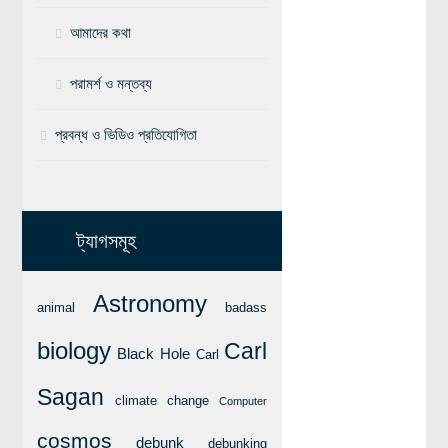
আমাদের কথা
বিশেষ পাতা
টাইমলাইন
পরামর্শ ও মন্তব্য
প্রশ্নমালা
প্রবন্ধ ও ভিডিও প্রতিযোগিতা
অন্যান্য
লেখকদের আঙিনা
প্রবেশ
ট্যাগসমূহ
নিবন্ধন
আপনার প্রোফাইল
Astronomy
animal
badass
বিজ্ঞানযাত্রায় লেখা জমা দেয়ার নির্দেশনাসমূহ
biology
Carl
Black Hole
Carl
তথ্য ও যোগাযোগ
বিজ্ঞানযাত্রা ম্যাগাজিন
Sagan
climate change
Computer
বিজ্ঞানযাত্রা সংবাদ/বিজ্ঞপ্তি
cosmos
debunk
debunking