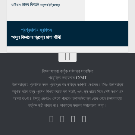
মানব বিবর্তন
ভাইরাস
মানুষের ইন্দ্রিয়সমূহ
প্রশ্নমালায় স্বাগতম
আসুন বিজ্ঞানের প্রশ্নে মালা গাঁথি!
বিজ্ঞানযাত্রা কর্তৃক সর্বসত্ত্ব সংরক্ষিত
প্রযুক্তি সহায়তায়
CGIT
বিজ্ঞানযাত্রায় প্রকাশিত সকল প্রবন্ধের দায় দায়িত্ব সংশ্লিষ্ট লেখকের। যদিও বিজ্ঞানযাত্রা
কর্তৃপক্ষ সঠিক তথ্য প্রকাশ নিশ্চিত করতে সদা সচেষ্ট, এবং ভুল ধরিয়ে দিলে সেটা সংশোধনে
আমরা তৎপর। কিন্তু এরপরেও কোনো প্রবন্ধে তথ্যজনিত ভুল থেকে গেলে বিজ্ঞানযাত্রা
কর্তৃপক্ষ দায়ী থাকবে না। আপনাদের সকলের সমালোচনা কাম্য।