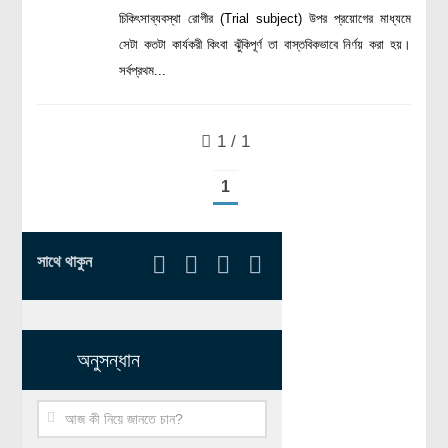
রসায়ন বিজ্ঞান
চিকিৎসাব্যবস্থা রোগীর (Trial subject) উপর প্রয়োগের মাধ্যমে
সেটা কতটা কার্যকরী কিংবা ঝুঁকিপূর্ণ তা বাস্তবিকভাবে নির্ণয় করা হয়।
গণিত
সর্বপ্রথম...
প্রায়োগিক বিজ্ঞান
পরিবেশ বিজ্ঞান
1 / 1
প্রকৃতি
1
প্রাকৃতিক দুর্যোগ
জলবায়ু পরিবর্তন
সাথে থাকুন
পরিবেশ দূষণ
কম্পিউটার সায়েন্স
ইলেকট্রিক্যাল ইঞ্জিনিয়ারিং
অনুসন্ধান
জেনেটিক ইঞ্জিনিয়ারিং
বায়োটেকনোলজি
দৈনন্দিন জীবনে বিজ্ঞানের প্রয়োগ