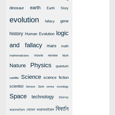
লক্ষ্য ও উদ্দেশ্য
earth
dinosaur
Earth Story
যোগাযোগ
evolution
বৈজ্ঞানিক কল্পকাহিনী
gene
fallacy
লজিক এবং ফ্যালাসি
logic
history
Human Evolution
রিভিউ (বই/মুভি/সিরিজ)
and fallacy
আবিষ্কারের গল্প
mars
math
বিজ্ঞান নিয়ে কার্টুন
movie review
mathematicians
Myth
বাংলাদেশের কথা
Physics
Nature
quantum
Science
science fiction
satellite
scientist
Senses
Sixth sense
sociology
Space
technology
ইন্দ্রিয়সমূহ
বিবর্তন
নোভেল করোনাভাইরাস
করোনাভাইরাস