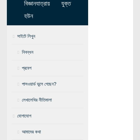
বিজ্ঞানযাত্রায় যুক্ত
মহাকাশ বিজ্ঞান
হউন
আমাদের সৌরজগৎ
সৌরজগত ছাড়িয়ে
সাইটে লিখুন
সামাজিক বিজ্ঞান
নিবন্ধন
অর্থনীতি
প্রবেশ
রাষ্ট্রবিজ্ঞান
নৃবিজ্ঞান
পাসওয়ার্ড ভুলে গেছেন?
সমাজতত্ত্ব
লেখালেখির নীতিমালা
বিজ্ঞানীদের কথা
যোগাযোগ
বাংলাদেশী বিজ্ঞানী
বিদেশী বিজ্ঞানী
আমাদের কথা
কার্ল সেগান