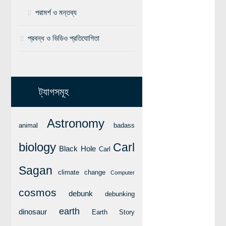
পরামর্শ ও মন্তব্য
বিশেষ পাতা
প্রবন্ধ ও ভিডিও প্রতিযোগিতা
টাইমলাইন
প্রশ্নমালা
অন্যান্য
ট্যাগসমূহ
লেখকদের আঙিনা
প্রবেশ
Astronomy
animal
badass
নিবন্ধন
biology
Carl
আপনার প্রোফাইল
Black Hole
Carl
বিজ্ঞানযাত্রায় লেখা জমা দেয়ার নির্দেশনাসমূহ
Sagan
climate change
Computer
তথ্য ও যোগাযোগ
cosmos
debunk
debunking
বিজ্ঞানযাত্রা ম্যাগাজিন
earth
dinosaur
Earth Story
বিজ্ঞানযাত্রা সংবাদ/বিজ্ঞপ্তি