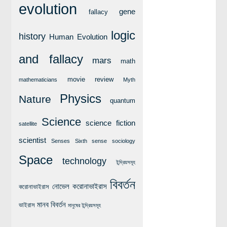
evolution
লক্ষ্য ও উদ্দেশ্য
gene
fallacy
যোগাযোগ
logic
history
Human Evolution
বৈজ্ঞানিক কল্পকাহিনী
লজিক এবং ফ্যালাসি
and fallacy
mars
math
রিভিউ (বই/মুভি/সিরিজ)
movie review
mathematicians
Myth
আবিষ্কারের গল্প
Physics
Nature
quantum
বিজ্ঞান নিয়ে কার্টুন
Science
বাংলাদেশের কথা
science fiction
satellite
scientist
Senses
Sixth sense
sociology
Space
technology
ইন্দ্রিয়সমূহ
বিবর্তন
নোভেল করোনাভাইরাস
করোনাভাইরাস
মানব বিবর্তন
ভাইরাস
মানুষের ইন্দ্রিয়সমূহ