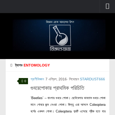
প্রচ্ছদ
বুনিয়াদি বিজ্ঞান
জীববিজ্ঞান
উদ্ভিদবিজ্ঞান
প্রাণীবিজ্ঞান
ট্যাগড
ENTOMOLOGY
বিবর্তন
মানবদেহ
প্রাণীবিজ্ঞান
7 এপ্রিল, 2016
· লিখেছেন
STARDUST666
0
জেনেটিক্স
গুবরেপোকার প্রাথমিক পরিচিতি
রোগ ও চিকিৎসা
‘Beetles’ – বাংলায় গুবরে পোকা। ছোটবেলায় ভাবতাম গুবরে পোকা
অণুজীববিজ্ঞান
মানে গোবরে জন্ম নেওয়া পোকা। কিন্তু এরা আসলে Coleoptera
পদার্থবিজ্ঞান
বর্গের একদল পোকা। Coleoptera শব্দটি এসেছে গ্রীক হতে যার