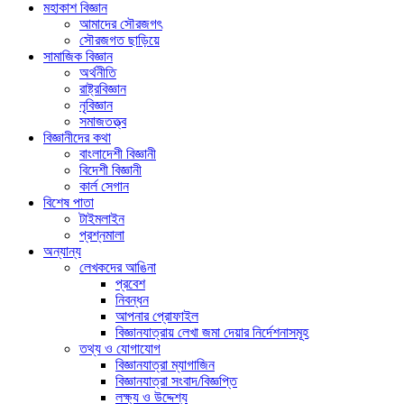
মহাকাশ বিজ্ঞান
আমাদের সৌরজগৎ
সৌরজগত ছাড়িয়ে
সামাজিক বিজ্ঞান
অর্থনীতি
রাষ্ট্রবিজ্ঞান
নৃবিজ্ঞান
সমাজতত্ত্ব
বিজ্ঞানীদের কথা
বাংলাদেশী বিজ্ঞানী
বিদেশী বিজ্ঞানী
কার্ল সেগান
বিশেষ পাতা
টাইমলাইন
প্রশ্নমালা
অন্যান্য
লেখকদের আঙিনা
প্রবেশ
নিবন্ধন
আপনার প্রোফাইল
বিজ্ঞানযাত্রায় লেখা জমা দেয়ার নির্দেশনাসমূহ
তথ্য ও যোগাযোগ
বিজ্ঞানযাত্রা ম্যাগাজিন
বিজ্ঞানযাত্রা সংবাদ/বিজ্ঞপ্তি
লক্ষ্য ও উদ্দেশ্য