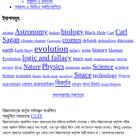
পরামর্শ ও মন্তব্য
প্রবন্ধ ও ভিডিও প্রতিযোগিতা
ট্যাগসমূহ
Astronomy
biology
Carl
Black Hole
animal
badass
Carl
Sagan
cosmos
debunk
dinosaur
climate change
debunking
Computer
evolution
earth
history
gene
Human
Earth Story
fallacy
logic and fallacy
mars
Evolution
math
movie
mathematicians
Physics
Nature
Science
science
review
quantum
Myth
satellite
Space
technology
fiction
scientist
Senses
Sixth sense
sociology
ইন্দ্রিয়সমূহ
বিবর্তন
নোভেল করোনাভাইরাস
মানব বিবর্তন
করোনাভাইরাস
ভাইরাস
মানুষের ইন্দ্রিয়সমূহ
প্রশ্নমালায় স্বাগতম
আসুন বিজ্ঞানের প্রশ্নে মালা গাঁথি!
বিজ্ঞানযাত্রা কর্তৃক সর্বসত্ত্ব সংরক্ষিত
প্রযুক্তি সহায়তায়
CGIT
বিজ্ঞানযাত্রায় প্রকাশিত সকল প্রবন্ধের দায় দায়িত্ব সংশ্লিষ্ট লেখকের। যদিও বিজ্ঞানযাত্রা কর্তৃপক্ষ সঠিক
তথ্য প্রকাশ নিশ্চিত করতে সদা সচেষ্ট, এবং ভুল ধরিয়ে দিলে সেটা সংশোধনে আমরা তৎপর। কিন্তু এরপরেও
কোনো প্রবন্ধে তথ্যজনিত ভুল থেকে গেলে বিজ্ঞানযাত্রা কর্তৃপক্ষ দায়ী থাকবে না। আপনাদের সকলের