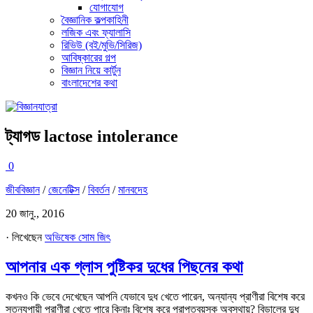
যোগাযোগ
বৈজ্ঞানিক কল্পকাহিনী
লজিক এবং ফ্যালাসি
রিভিউ (বই/মুভি/সিরিজ)
আবিষ্কারের গল্প
বিজ্ঞান নিয়ে কার্টুন
বাংলাদেশের কথা
ট্যাগড
lactose intolerance
0
জীববিজ্ঞান
/
জেনেটিক্স
/
বিবর্তন
/
মানবদেহ
20 জানু., 2016
· লিখেছেন
অভিষেক সোম জিৎ
আপনার এক গ্লাস পুষ্টিকর দুধের পিছনের কথা
কখনও কি ভেবে দেখেছেন আপনি যেভাবে দুধ খেতে পারেন, অন্যান্য প্রাণীরা বিশেষ করে
স্তন্যপায়ী প্রাণীরা খেতে পারে কিনাঃ বিশেষ করে প্রাপ্তবয়স্ক অবস্থায়? বিড়ালের দুধ