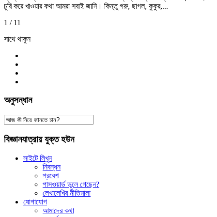
চুরি করে খাওয়ার কথা আমরা সবাই জানি। কিন্তু গরু, ছাগল, কুকুর,...
1 / 1
1
সাথে থাকুন
অনুসন্ধান
বিজ্ঞানযাত্রায় যুক্ত হউন
সাইটে লিখুন
নিবন্ধন
প্রবেশ
পাসওয়ার্ড ভুলে গেছেন?
লেখালেখির নীতিমালা
যোগাযোগ
আমাদের কথা