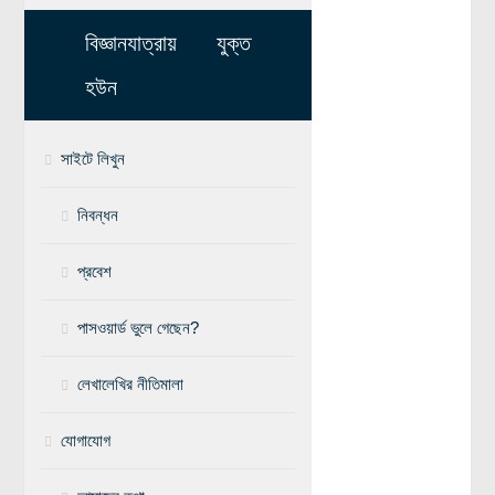
মহাকাশ বিজ্ঞান
বিজ্ঞানযাত্রায় যুক্ত
আমাদের সৌরজগৎ
হউন
সৌরজগত ছাড়িয়ে
সাইটে লিখুন
সামাজিক বিজ্ঞান
অর্থনীতি
নিবন্ধন
রাষ্ট্রবিজ্ঞান
প্রবেশ
নৃবিজ্ঞান
সমাজতত্ত্ব
পাসওয়ার্ড ভুলে গেছেন?
বিজ্ঞানীদের কথা
লেখালেখির নীতিমালা
বাংলাদেশী বিজ্ঞানী
যোগাযোগ
বিদেশী বিজ্ঞানী
কার্ল সেগান