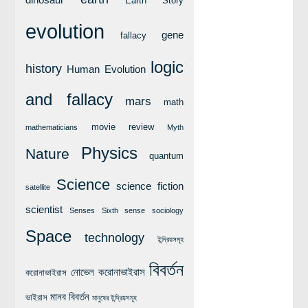
dinosaur
Earth Story
লক্ষ্য ও উদ্দেশ্য
evolution
যোগাযোগ
gene
fallacy
বৈজ্ঞানিক কল্পকাহিনী
logic
history
Human Evolution
লজিক এবং ফ্যালাসি
and fallacy
রিভিউ (বই/মুভি/সিরিজ)
mars
math
আবিষ্কারের গল্প
movie review
mathematicians
Myth
বিজ্ঞান নিয়ে কার্টুন
Physics
Nature
quantum
বাংলাদেশের কথা
Science
science fiction
satellite
scientist
Senses
Sixth sense
sociology
Space
technology
ইন্দ্রিয়সমূহ
বিবর্তন
নোভেল করোনাভাইরাস
করোনাভাইরাস
মানব বিবর্তন
ভাইরাস
মানুষের ইন্দ্রিয়সমূহ