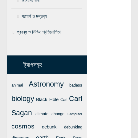
আমাদের কথা
বিশেষ পাতা
পরামর্শ ও মন্তব্য
টাইমলাইন
প্রবন্ধ ও ভিডিও প্রতিযোগিতা
প্রশ্নমালা
অন্যান্য
লেখকদের আঙিনা
ট্যাগসমূহ
প্রবেশ
নিবন্ধন
Astronomy
animal
badass
আপনার প্রোফাইল
biology
Carl
Black Hole
Carl
বিজ্ঞানযাত্রায় লেখা জমা দেয়ার নির্দেশনাসমূহ
তথ্য ও যোগাযোগ
Sagan
climate change
Computer
বিজ্ঞানযাত্রা ম্যাগাজিন
cosmos
debunk
debunking
বিজ্ঞানযাত্রা সংবাদ/বিজ্ঞপ্তি
earth