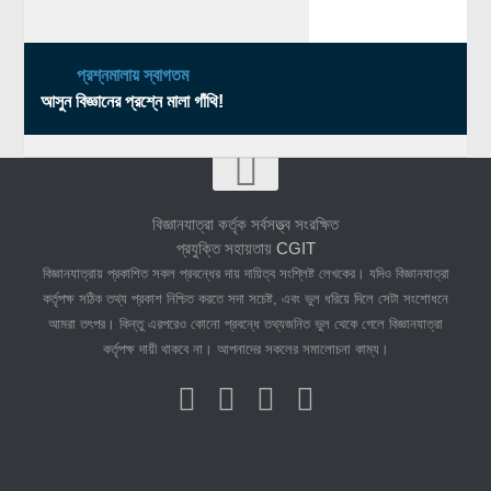
প্রশ্নমালায় স্বাগতম
আসুন বিজ্ঞানের প্রশ্নে মালা গাঁথি!
বিজ্ঞানযাত্রা কর্তৃক সর্বসত্ত্ব সংরক্ষিত
প্রযুক্তি সহায়তায়
CGIT
বিজ্ঞানযাত্রায় প্রকাশিত সকল প্রবন্ধের দায় দায়িত্ব সংশ্লিষ্ট লেখকের। যদিও বিজ্ঞানযাত্রা
কর্তৃপক্ষ সঠিক তথ্য প্রকাশ নিশ্চিত করতে সদা সচেষ্ট, এবং ভুল ধরিয়ে দিলে সেটা সংশোধনে
আমরা তৎপর। কিন্তু এরপরেও কোনো প্রবন্ধে তথ্যজনিত ভুল থেকে গেলে বিজ্ঞানযাত্রা
কর্তৃপক্ষ দায়ী থাকবে না। আপনাদের সকলের সমালোচনা কাম্য।