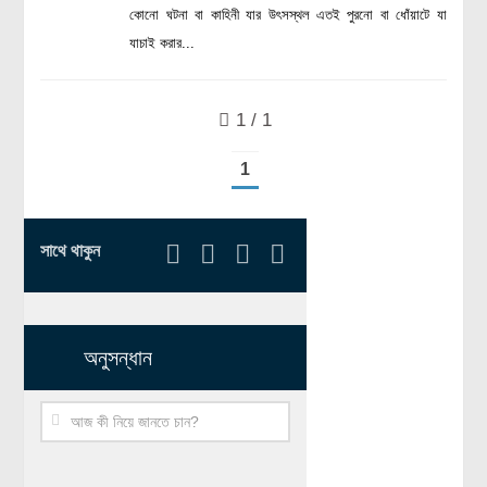
কোনো ঘটনা বা কাহিনী যার উৎসস্থল এতই পুরনো বা ধোঁয়াটে যা
রসায়ন বিজ্ঞান
যাচাই করার...
গণিত
প্রায়োগিক বিজ্ঞান
1 / 1
পরিবেশ বিজ্ঞান
1
প্রকৃতি
প্রাকৃতিক দুর্যোগ
সাথে থাকুন
জলবায়ু পরিবর্তন
পরিবেশ দূষণ
কম্পিউটার সায়েন্স
অনুসন্ধান
ইলেকট্রিক্যাল ইঞ্জিনিয়ারিং
জেনেটিক ইঞ্জিনিয়ারিং
বায়োটেকনোলজি
দৈনন্দিন জীবনে বিজ্ঞানের প্রয়োগ