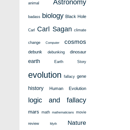
Astronomy
animal
biology
Black Hole
badass
Carl Sagan
Carl
climate
cosmos
change
Computer
debunk
dinosaur
debunking
earth
Earth Story
evolution
gene
fallacy
history
Human Evolution
logic and fallacy
mars
math
movie
mathematicians
Nature
review
Myth