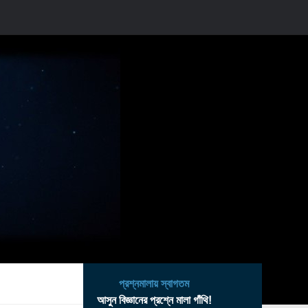
প্রশ্নমালায় স্বাগতম
আসুন বিজ্ঞানের প্রশ্নে মালা গাঁথি!