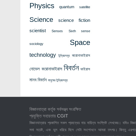
Physics
quantum
satellite
Science
science fiction
scientist
Senses
Sixth sense
Space
sociology
technology
করোনাভাইরাস
ইন্দ্রিয়সমূহ
বিবর্তন
নোভেল করোনাভাইরাস
ভাইরাস
মানব বিবর্তন
মানুষের ইন্দ্রিয়সমূহ
বিজ্ঞানযাত্রা কর্তৃক সর্বসত্ত্ব সংরক্ষিত
প্রযুক্তি সহায়তায়
CGIT
বিজ্ঞানযাত্রায় প্রকাশিত সকল প্রবন্ধের দায় দায়িত্ব সংশ্লিষ্ট লেখকের। যদিও বিজ্ঞা
সদা সচেষ্ট, এবং ভুল ধরিয়ে দিলে সেটা সংশোধনে আমরা তৎপর। কিন্তু এরপর