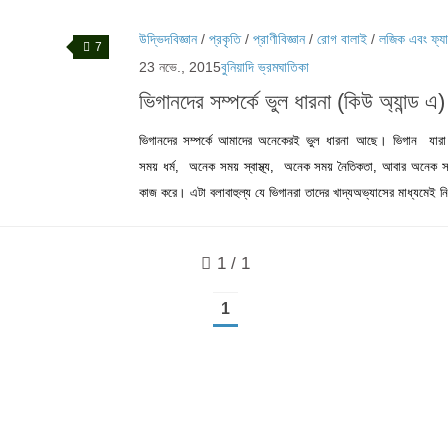
উদ্ভিদবিজ্ঞান
/
প্রকৃতি
/
প্রাণীবিজ্ঞান
/
রোগ বালাই
/
লজিক এবং ফ্যা
7
23 নভে., 2015
বুনিয়াদি ভ্রমঘাতিকা
ভিগানদের সম্পর্কে ভুল ধারনা (কিউ অ্যান্ড এ) 
ভিগানদের সম্পর্কে আমাদের অনেকেরই ভুল ধারনা আছে। ভিগান যার
সময় ধর্ম, অনেক সময় স্বাস্থ্য, অনেক সময় নৈতিকতা, আবার অনেক 
কাজ করে। এটা বলাবাহুল্য যে ভিগানরা তাদের খাদ্যঅভ্যাসের মাধ্যমেই ন
1 / 1
1