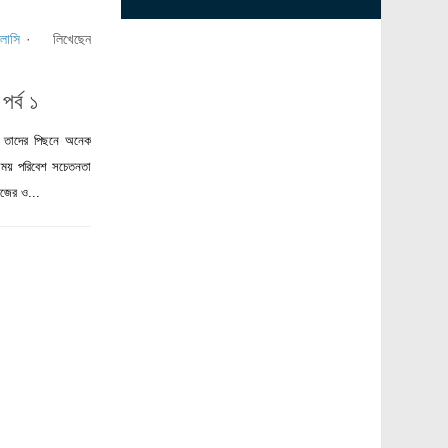
লাসি
· লিখেছেন
পর্ব ১
া তাদের পিছনে অনেক
সময় পরিবেশ সচেতনতা
িজের ও...