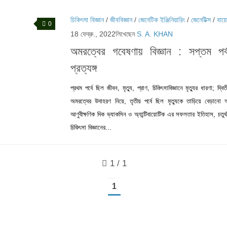
চিকিৎসা বিজ্ঞান
/
জীববিজ্ঞান
/
জেনেটিক ইঞ্জিনিয়ারিং
/
জেনেটিক্স
/
বায়
0
18 ফেব্রু., 2022
লিখেছেন
S. A. KHAN
অমরত্বের গবেষণায় বিজ্ঞান : সপ্তম পর্
প্রত্যঙ্গ
প্রথম পর্বে ছিল জীবন, মৃত্যু, প্রাণ, চিকিৎসাবিজ্ঞানে মৃত্যুর ধারণা; দ্বিত
অমরত্বের উদাহরণ নিয়ে, তৃতীয় পর্বে ছিল মৃত্যুকে তাড়িয়ে বেড়ান
আণুবীক্ষণিক দিক ভ্যাকসিন ও অ্যান্টিবায়োটিক এর সফলতার ইতিহাস, চতুর্থ
চিকিৎসা বিজ্ঞানের...
1 / 1
1