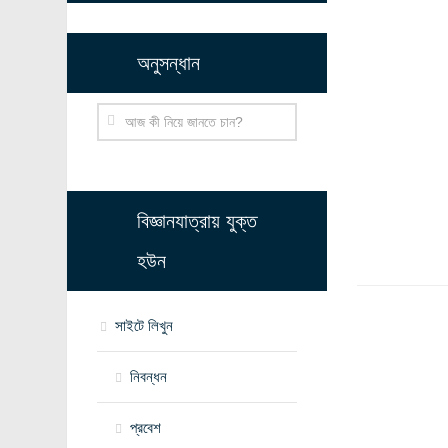
অনুসন্ধান
বিজ্ঞানযাত্রায় যুক্ত
হউন
সাইটে লিখুন
নিবন্ধন
প্রবেশ