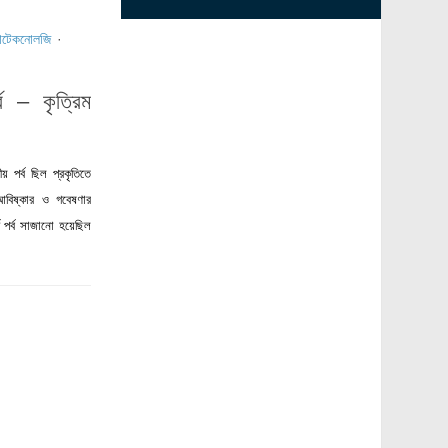
োটেকনোলজি
·
ব – কৃত্রিম
ীয় পর্ব ছিল প্রকৃতিতে
ো আবিষ্কার ও গবেষণার
 পর্ব সাজানো হয়েছিল