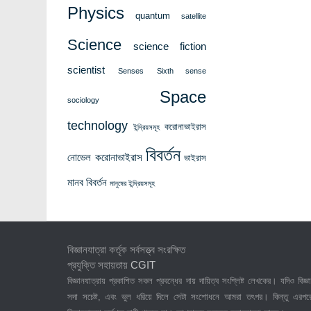
Physics
quantum
satellite
Science
science fiction
scientist
Senses
Sixth sense
Space
sociology
technology
করোনাভাইরাস
ইন্দ্রিয়সমূহ
বিবর্তন
নোভেল করোনাভাইরাস
ভাইরাস
মানব বিবর্তন
মানুষের ইন্দ্রিয়সমূহ
বিজ্ঞানযাত্রা কর্তৃক সর্বসত্ত্ব সংরক্ষিত
প্রযুক্তি সহায়তায়
CGIT
বিজ্ঞানযাত্রায় প্রকাশিত সকল প্রবন্ধের দায় দায়িত্ব সংশ্লিষ্ট লেখকের। যদিও বিজ্ঞা
সদা সচেষ্ট, এবং ভুল ধরিয়ে দিলে সেটা সংশোধনে আমরা তৎপর। কিন্তু এরপর