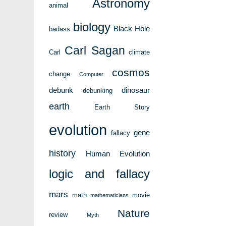
Astronomy
animal
biology
Black Hole
badass
Carl Sagan
Carl
climate
cosmos
change
Computer
debunk
dinosaur
debunking
earth
Earth Story
evolution
gene
fallacy
history
Human Evolution
logic and fallacy
mars
math
movie
mathematicians
Nature
review
Myth