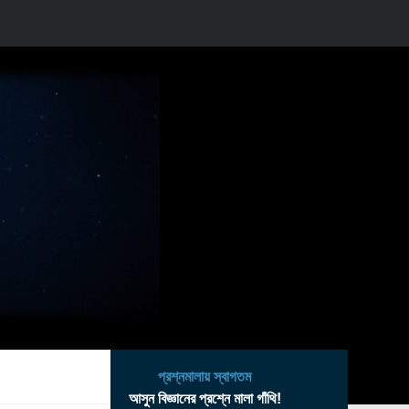
প্রশ্নমালায় স্বাগতম
আসুন বিজ্ঞানের প্রশ্নে মালা গাঁথি!