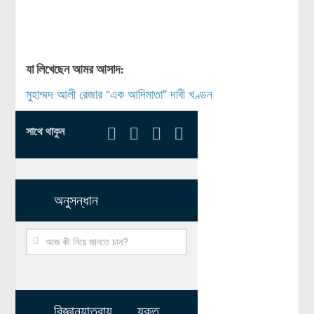
রসায়ন বিজ্ঞান
গণিত
প্রায়োগিক বিজ্ঞান
যা লিখেছেন আমর আসাদ:
মুহাম্মদ আলী রেজার “এক আদিমাতা” দাবী খণ্ডন
পরিবেশ বিজ্ঞান
প্রকৃতি
সাথে থাকুন
প্রাকৃতিক দুর্যোগ
জলবায়ু পরিবর্তন
পরিবেশ দূষণ
অনুসন্ধান
কম্পিউটার সায়েন্স
ইলেকট্রিক্যাল ইঞ্জিনিয়ারিং
জেনেটিক ইঞ্জিনিয়ারিং
বায়োটেকনোলজি
দৈনন্দিন জীবনে বিজ্ঞানের প্রয়োগ
বিজ্ঞানযাত্রায় যুক্ত