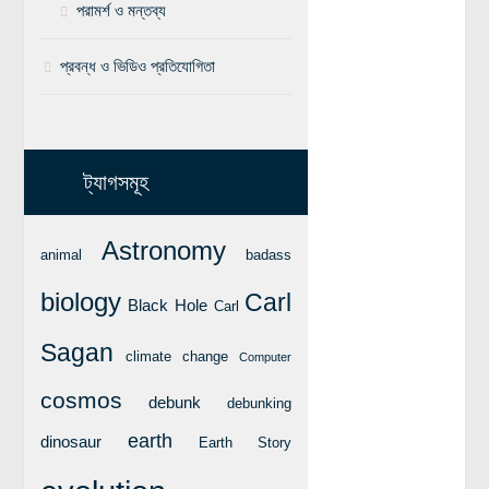
পরামর্শ ও মন্তব্য
বিশেষ পাতা
প্রবন্ধ ও ভিডিও প্রতিযোগিতা
টাইমলাইন
প্রশ্নমালা
অন্যান্য
ট্যাগসমূহ
লেখকদের আঙিনা
প্রবেশ
Astronomy
animal
badass
নিবন্ধন
biology
Carl
Black Hole
Carl
আপনার প্রোফাইল
Sagan
বিজ্ঞানযাত্রায় লেখা জমা দেয়ার নির্দেশনাসমূহ
climate change
Computer
তথ্য ও যোগাযোগ
cosmos
debunk
debunking
বিজ্ঞানযাত্রা ম্যাগাজিন
earth
dinosaur
Earth Story
বিজ্ঞানযাত্রা সংবাদ/বিজ্ঞপ্তি