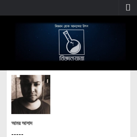
প্রচ্ছদ
বুনিয়াদি বিজ্ঞান
জীববিজ্ঞান
উদ্ভিদবিজ্ঞান
প্রাণীবিজ্ঞান
বিবর্তন
মানবদেহ
জেনেটিক্স
রোগ ও চিকিৎসা
আমর আসাদ
অণুজীববিজ্ঞান
পদার্থবিজ্ঞান
-----