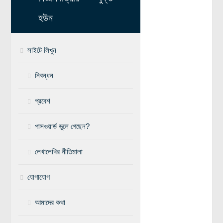
মহাকাশ বিজ্ঞান
হউন
আমাদের সৌরজগৎ
সাইটে লিখুন
সৌরজগত ছাড়িয়ে
সামাজিক বিজ্ঞান
নিবন্ধন
অর্থনীতি
প্রবেশ
রাষ্ট্রবিজ্ঞান
নৃবিজ্ঞান
পাসওয়ার্ড ভুলে গেছেন?
সমাজতত্ত্ব
লেখালেখির নীতিমালা
বিজ্ঞানীদের কথা
যোগাযোগ
বাংলাদেশী বিজ্ঞানী
বিদেশী বিজ্ঞানী
আমাদের কথা
কার্ল সেগান