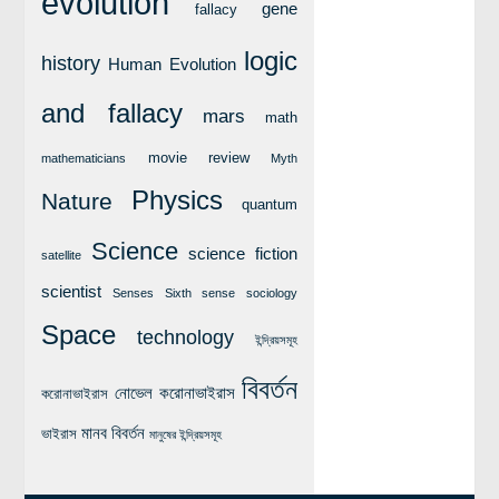
evolution
লক্ষ্য ও উদ্দেশ্য
gene
fallacy
যোগাযোগ
logic
history
Human Evolution
বৈজ্ঞানিক কল্পকাহিনী
and fallacy
লজিক এবং ফ্যালাসি
mars
math
রিভিউ (বই/মুভি/সিরিজ)
movie review
mathematicians
Myth
আবিষ্কারের গল্প
Physics
Nature
quantum
বিজ্ঞান নিয়ে কার্টুন
Science
science fiction
satellite
বাংলাদেশের কথা
scientist
Senses
Sixth sense
sociology
Space
technology
ইন্দ্রিয়সমূহ
বিবর্তন
নোভেল করোনাভাইরাস
করোনাভাইরাস
মানব বিবর্তন
ভাইরাস
মানুষের ইন্দ্রিয়সমূহ