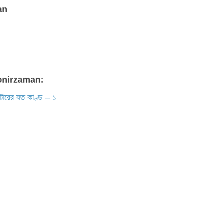
an
monirzaman:
িউটারের যত কাণ্ড – ১