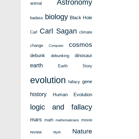
Astronomy
animal
biology
Black Hole
badass
Carl Sagan
Carl
climate
cosmos
change
Computer
debunk
dinosaur
debunking
earth
Earth Story
evolution
gene
fallacy
history
Human Evolution
logic and fallacy
mars
math
movie
mathematicians
Nature
review
Myth