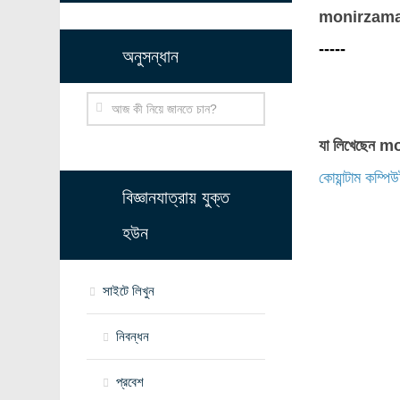
monirzam
-----
অনুসন্ধান
যা লিখেছেন 
কোয়ান্টাম কম্প
বিজ্ঞানযাত্রায় যুক্ত
হউন
সাইটে লিখুন
নিবন্ধন
প্রবেশ