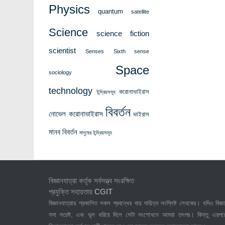
Physics
quantum
satellite
Science
science fiction
scientist
Senses
Sixth sense
Space
sociology
technology
করোনাভাইরাস
ইন্দ্রিয়সমূহ
বিবর্তন
নোভেল করোনাভাইরাস
ভাইরাস
মানব বিবর্তন
মানুষের ইন্দ্রিয়সমূহ
বিজ্ঞানযাত্রা কর্তৃক সর্বসত্ত্ব সংরক্ষিত
প্রযুক্তি সহায়তায়
CGIT
বিজ্ঞানযাত্রায় প্রকাশিত সকল প্রবন্ধের দায় দায়িত্ব সংশ্লিষ্ট লেখকের। যদিও বিজ্ঞা
সদা সচেষ্ট, এবং ভুল ধরিয়ে দিলে সেটা সংশোধনে আমরা তৎপর। কিন্তু এরপর