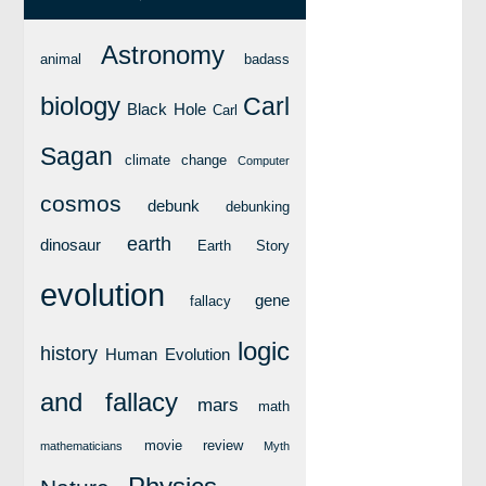
বিশেষ পাতা
Astronomy
animal
badass
টাইমলাইন
biology
Carl
Black Hole
Carl
প্রশ্নমালা
Sagan
climate change
Computer
অন্যান্য
cosmos
debunk
debunking
লেখকদের আঙিনা
earth
dinosaur
প্রবেশ
Earth Story
নিবন্ধন
evolution
gene
fallacy
আপনার প্রোফাইল
logic
history
বিজ্ঞানযাত্রায় লেখা জমা দেয়ার নির্দেশনাসমূহ
Human Evolution
তথ্য ও যোগাযোগ
and fallacy
mars
math
বিজ্ঞানযাত্রা ম্যাগাজিন
movie review
mathematicians
Myth
বিজ্ঞানযাত্রা সংবাদ/বিজ্ঞপ্তি