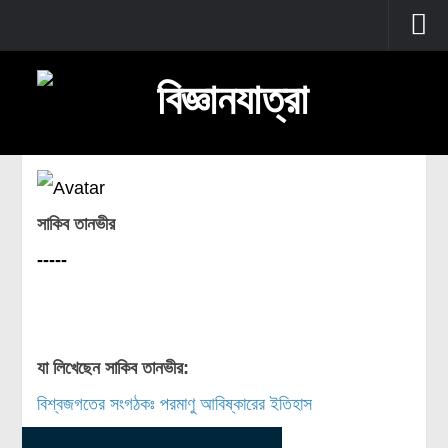
প্রচ্ছদ
বুনিয়াদি বিজ্ঞান
জীববিজ্ঞান
উদ্ভিদবিজ্ঞান
সাকিব তানভীর
প্রাণীবিজ্ঞান
-----
বিবর্তন
মানবদেহ
জেনেটিক্স
যা লিখেছেন সাকিব তানভীর:
রোগ ও চিকিৎসা
অণুজীববিজ্ঞান
বিশ্বজগতের সংগঠকঃ পরমাণু আবিষ্কারের ইতিহাস
পদার্থবিজ্ঞান