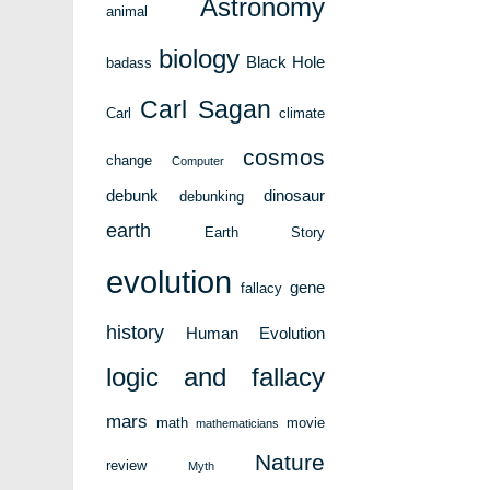
Astronomy
animal
biology
Black Hole
badass
Carl Sagan
Carl
climate
cosmos
change
Computer
debunk
dinosaur
debunking
earth
Earth Story
evolution
gene
fallacy
history
Human Evolution
logic and fallacy
mars
math
movie
mathematicians
Nature
review
Myth