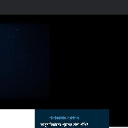
প্রশ্নমালায় স্বাগতম
আসুন বিজ্ঞানের প্রশ্নে মালা গাঁথি!