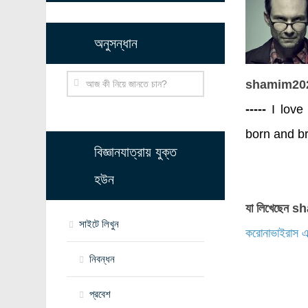
অনুসন্ধান
shamim20
-----
I love 
born and br
বিজ্ঞানযাত্রায় যুক্ত
হউন
যা লিখেছেন
সাইটে লিখুন
করোনাভাইরাস এব
নিবন্ধন
প্রবেশ