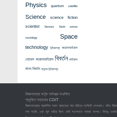
Physics
quantum
satellite
Science
science fiction
scientist
Senses
Sixth sense
Space
sociology
technology
করোনাভাইরাস
ইন্দ্রিয়সমূহ
বিবর্তন
নোভেল করোনাভাইরাস
ভাইরাস
মানব বিবর্তন
মানুষের ইন্দ্রিয়সমূহ
বিজ্ঞানযাত্রা কর্তৃক সর্বসত্ত্ব সংরক্ষিত
প্রযুক্তি সহায়তায়
CGIT
বিজ্ঞানযাত্রায় প্রকাশিত সকল প্রবন্ধের দায় দায়িত্ব সংশ্লিষ্ট লেখকের। যদিও বিজ্ঞা
সদা সচেষ্ট, এবং ভুল ধরিয়ে দিলে সেটা সংশোধনে আমরা তৎপর। কিন্তু এরপর