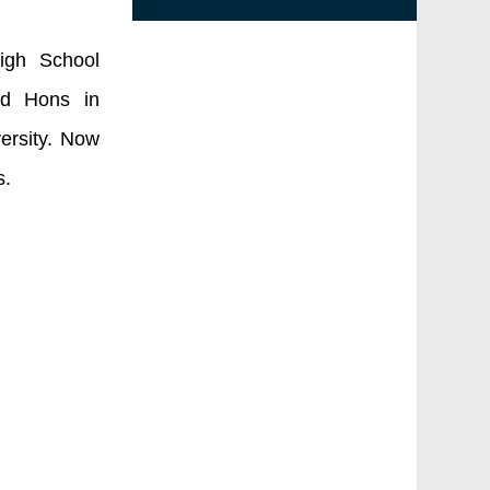
igh School
ed Hons in
ersity. Now
s.