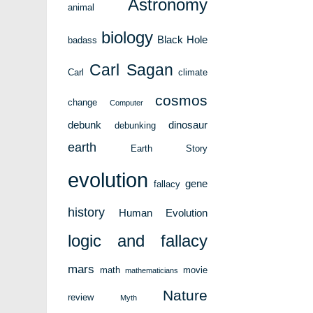
Astronomy
animal
biology
Black Hole
badass
Carl Sagan
Carl
climate
cosmos
change
Computer
debunk
dinosaur
debunking
earth
Earth Story
evolution
gene
fallacy
history
Human Evolution
logic and fallacy
mars
math
movie
mathematicians
Nature
review
Myth