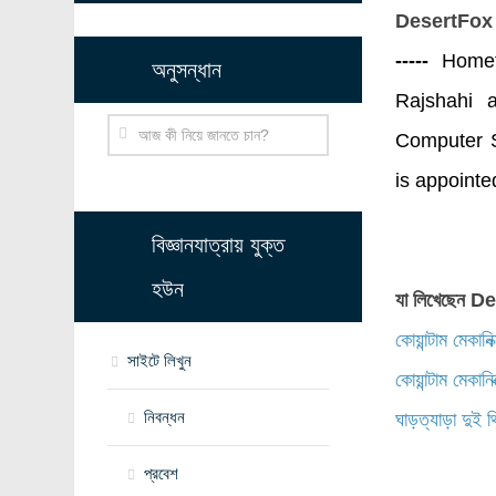
DesertFox
-----
Hometo
অনুসন্ধান
Rajshahi 
Computer S
is appointe
বিজ্ঞানযাত্রায় যুক্ত
হউন
যা লিখেছেন 
কোয়ান্টাম মেকানি
সাইটে লিখুন
কোয়ান্টাম মেকানি
নিবন্ধন
ঘাড়ত্যাড়া দুই 
প্রবেশ