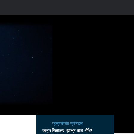
প্রশ্নমালায় স্বাগতম
আসুন বিজ্ঞানের প্রশ্নে মালা গাঁথি!