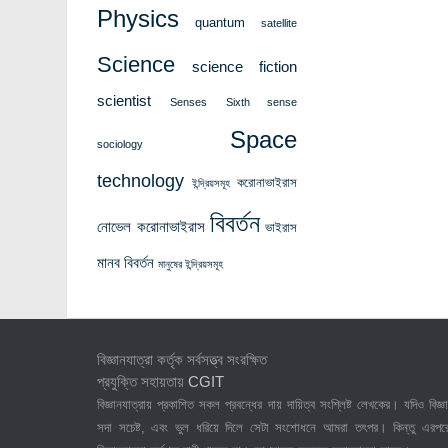
Physics
quantum
satellite
Science
science fiction
scientist
Senses
Sixth sense
Space
sociology
technology
করোনাভাইরাস
ইন্দ্রিয়সমূহ
বিবর্তন
নোভেল করোনাভাইরাস
ভাইরাস
মানব বিবর্তন
মানুষের ইন্দ্রিয়সমূহ
বিজ্ঞানযাত্রা কর্তৃক সর্বসত্ত্ব সংরক্ষিত
প্রযুক্তি সহায়তায়
CGIT
বিজ্ঞানযাত্রায় প্রকাশিত সকল প্রবন্ধের দায় দায়িত্ব সংশ্লিষ্ট লেখকের। যদিও বিজ্ঞা
সদা সচেষ্ট, এবং ভুল ধরিয়ে দিলে সেটা সংশোধনে আমরা তৎপর। কিন্তু এরপর