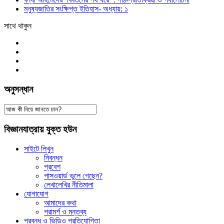
মনুষ্যজাতির সংক্ষিপ্ত ইতিহাস- অধ্যায়: ১
সাথে থাকুন
অনুসন্ধান
বিজ্ঞানযাত্রায় যুক্ত হউন
সাইটে লিখুন
নিবন্ধন
প্রবেশ
পাসওয়ার্ড ভুলে গেছেন?
লেখালেখির নীতিমালা
যোগাযোগ
আমাদের কথা
পরামর্শ ও মন্তব্য
প্রবন্ধ ও ভিডিও প্রতিযোগিতা