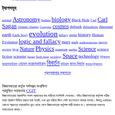
ট্যাগসমূহ
Astronomy
biology
Carl
Black Hole
animal
badass
Carl
Sagan
cosmos
debunk
dinosaur
climate change
debunking
Computer
evolution
earth
history
gene
Human
Earth Story
fallacy
logic and fallacy
mars
Evolution
math
movie
mathematicians
Physics
Nature
Science
science
review
quantum
Myth
satellite
Space
technology
fiction
scientist
Senses
Sixth sense
sociology
ইন্দ্রিয়সমূহ
বিবর্তন
নোভেল করোনাভাইরাস
মানব বিবর্তন
করোনাভাইরাস
ভাইরাস
মানুষের ইন্দ্রিয়সমূহ
প্রশ্নমালায় স্বাগতম
আসুন বিজ্ঞানের প্রশ্নে মালা গাঁথি!
বিজ্ঞানযাত্রা কর্তৃক সর্বসত্ত্ব সংরক্ষিত
প্রযুক্তি সহায়তায়
CGIT
বিজ্ঞানযাত্রায় প্রকাশিত সকল প্রবন্ধের দায় দায়িত্ব সংশ্লিষ্ট লেখকের। যদিও বিজ্ঞানযাত্রা কর্তৃপক্ষ সঠিক
তথ্য প্রকাশ নিশ্চিত করতে সদা সচেষ্ট, এবং ভুল ধরিয়ে দিলে সেটা সংশোধনে আমরা তৎপর। কিন্তু এরপরেও
কোনো প্রবন্ধে তথ্যজনিত ভুল থেকে গেলে বিজ্ঞানযাত্রা কর্তৃপক্ষ দায়ী থাকবে না। আপনাদের সকলের
সমালোচনা কাম্য।