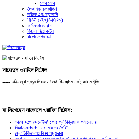
যোগাযোগ
বৈজ্ঞানিক কল্পকাহিনী
লজিক এবং ফ্যালাসি
রিভিউ (বই/মুভি/সিরিজ)
আবিষ্কারের গল্প
বিজ্ঞান নিয়ে কার্টুন
বাংলাদেশের কথা
সাজেদুল ওয়াহিদ নিটোল
-----
দুনিয়াজুরা প্রচুর গিয়াঞ্জাম! এই গিয়াঞ্জামে একটু আরাম খুঁজি...
যা লিখেছেন সাজেদুল ওয়াহিদ নিটোল:
‘গল্পে-জল্পে জেনেটিক্স’ : পাঠ-প্রতিক্রিয়া ও পর্যালোচনা
বিজ্ঞান-কল্পগল্প: “ওরা মাংসের তৈরি”
জ্যোতির্বিজ্ঞানময় বিনয় মজুমদার!
বন্যা আহমেদের ‘বিবর্তনের পথ ধরে’ : পাঠ-প্রতিক্রিয়া ও পর্যালোচনা