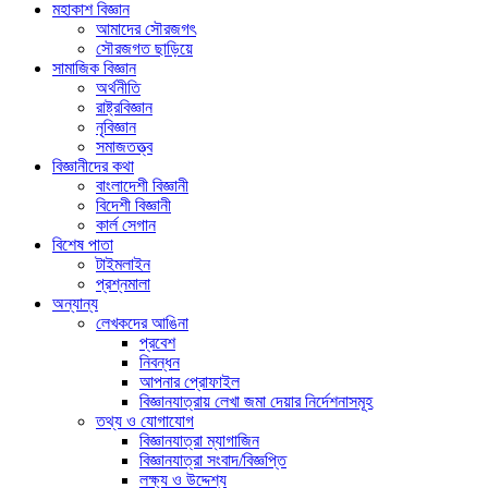
মহাকাশ বিজ্ঞান
আমাদের সৌরজগৎ
সৌরজগত ছাড়িয়ে
সামাজিক বিজ্ঞান
অর্থনীতি
রাষ্ট্রবিজ্ঞান
নৃবিজ্ঞান
সমাজতত্ত্ব
বিজ্ঞানীদের কথা
বাংলাদেশী বিজ্ঞানী
বিদেশী বিজ্ঞানী
কার্ল সেগান
বিশেষ পাতা
টাইমলাইন
প্রশ্নমালা
অন্যান্য
লেখকদের আঙিনা
প্রবেশ
নিবন্ধন
আপনার প্রোফাইল
বিজ্ঞানযাত্রায় লেখা জমা দেয়ার নির্দেশনাসমূহ
তথ্য ও যোগাযোগ
বিজ্ঞানযাত্রা ম্যাগাজিন
বিজ্ঞানযাত্রা সংবাদ/বিজ্ঞপ্তি
লক্ষ্য ও উদ্দেশ্য