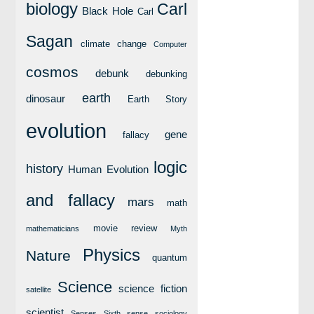
biology
Carl
লক্ষ্য ও উদ্দেশ্য
Black Hole
Carl
যোগাযোগ
Sagan
climate change
Computer
বৈজ্ঞানিক কল্পকাহিনী
cosmos
debunk
debunking
লজিক এবং ফ্যালাসি
earth
dinosaur
Earth Story
রিভিউ (বই/মুভি/সিরিজ)
আবিষ্কারের গল্প
evolution
gene
fallacy
বিজ্ঞান নিয়ে কার্টুন
logic
history
বাংলাদেশের কথা
Human Evolution
and fallacy
mars
math
movie review
mathematicians
Myth
Physics
Nature
quantum
Science
science fiction
satellite
scientist
Senses
Sixth sense
sociology