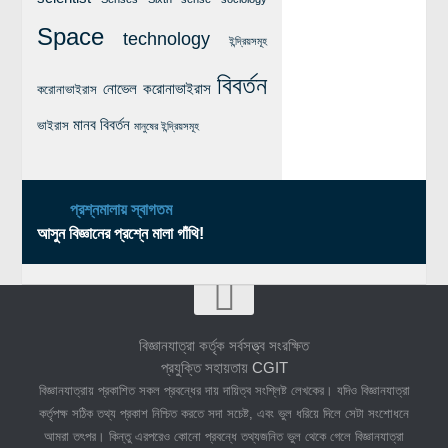
Space
technology
ইন্দ্রিয়সমূহ
বিবর্তন
নোভেল করোনাভাইরাস
করোনাভাইরাস
মানব বিবর্তন
ভাইরাস
মানুষের ইন্দ্রিয়সমূহ
প্রশ্নমালায় স্বাগতম
আসুন বিজ্ঞানের প্রশ্নে মালা গাঁথি!
বিজ্ঞানযাত্রা কর্তৃক সর্বসত্ত্ব সংরক্ষিত
প্রযুক্তি সহায়তায়
CGIT
বিজ্ঞানযাত্রায় প্রকাশিত সকল প্রবন্ধের দায় দায়িত্ব সংশ্লিষ্ট লেখকের। যদিও বিজ্ঞানযাত্রা
কর্তৃপক্ষ সঠিক তথ্য প্রকাশ নিশ্চিত করতে সদা সচেষ্ট, এবং ভুল ধরিয়ে দিলে সেটা সংশোধনে
আমরা তৎপর। কিন্তু এরপরেও কোনো প্রবন্ধে তথ্যজনিত ভুল থেকে গেলে বিজ্ঞানযাত্রা