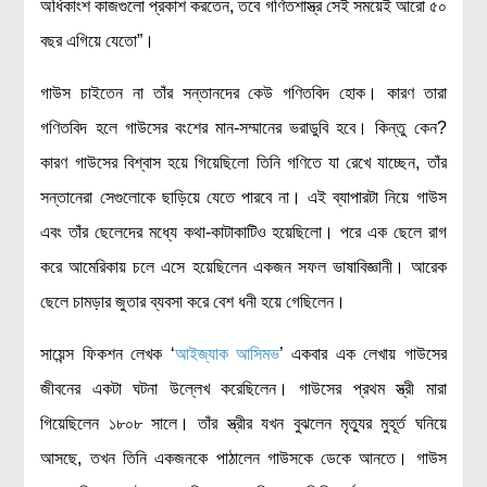
অধিকাংশ কাজগুলো প্রকাশ করতেন, তবে গণিতশাস্ত্র সেই সময়েই আরো ৫০
বছর এগিয়ে যেতো”।
গাউস চাইতেন না তাঁর সন্তানদের কেউ গণিতবিদ হোক। কারণ তারা
গণিতবিদ হলে গাউসের বংশের মান-সম্মানের ভরাডুবি হবে। কিন্তু কেন?
কারণ গাউসের বিশ্বাস হয়ে গিয়েছিলো তিনি গণিতে যা রেখে যাচ্ছেন, তাঁর
সন্তানেরা সেগুলোকে ছাড়িয়ে যেতে পারবে না। এই ব্যাপারটা নিয়ে গাউস
এবং তাঁর ছেলেদের মধ্যে কথা-কাটাকাটিও হয়েছিলো। পরে এক ছেলে রাগ
করে আমেরিকায় চলে এসে হয়েছিলেন একজন সফল ভাষাবিজ্ঞানী। আরেক
ছেলে চামড়ার জুতার ব্যবসা করে বেশ ধনী হয়ে গেছিলেন।
সায়েন্স ফিকশন লেখক ‘
আইজ্যাক আসিমভ
’ একবার এক লেখায় গাউসের
জীবনের একটা ঘটনা উল্লেখ করেছিলেন। গাউসের প্রথম স্ত্রী মারা
গিয়েছিলেন ১৮০৮ সালে। তাঁর স্ত্রীর যখন বুঝলেন মৃত্যুর মুহূর্ত ঘনিয়ে
আসছে, তখন তিনি একজনকে পাঠালেন গাউসকে ডেকে আনতে। গাউস