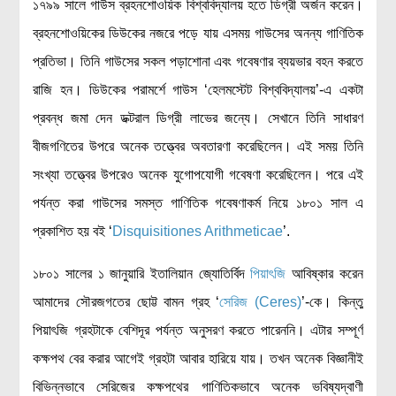
১৭৯৯ সালে গাউস ব্রহনশোওয়িক বিশ্ববিদ্যালয় হতে ডিগ্রী অর্জন করেন।
ব্রহনশোওয়িকের ডিউকের নজরে পড়ে যায় এসময় গাউসের অনন্য গাণিতিক
প্রতিভা। তিনি গাউসের সকল পড়াশোনা এবং গবেষণার ব্যয়ভার বহন করতে
রাজি হন। ডিউকের পরামর্শে গাউস ‘হেলমস্টেট বিশ্ববিদ্যালয়’-এ একটা
প্রবন্ধ জমা দেন ডক্টরাল ডিগ্রী লাভের জন্যে। সেখানে তিনি সাধারণ
বীজগণিতের উপরে অনেক তত্ত্বের অবতারণা করেছিলেন। এই সময় তিনি
সংখ্যা তত্ত্বের উপরেও অনেক যুগোপযোগী গবেষণা করেছিলেন। পরে এই
পর্যন্ত করা গাউসের সমস্ত গাণিতিক গবেষণাকর্ম নিয়ে ১৮০১ সাল এ
প্রকাশিত হয় বই ‘
Disquisitiones Arithmeticae
’.
১৮০১ সালের ১ জানুয়ারি ইতালিয়ান জ্যোতির্বিদ
পিয়াৎজি
আবিষ্কার করেন
আমাদের সৌরজগতের ছোট্ট বামন গ্রহ ‘
সেরিজ (Ceres)
’-কে। কিন্তু
পিয়াৎজি গ্রহটাকে বেশিদূর পর্যন্ত অনুসরণ করতে পারেননি। এটার সম্পূর্ণ
কক্ষপথ বের করার আগেই গ্রহটা আবার হারিয়ে যায়। তখন অনেক বিজ্ঞানীই
বিভিন্নভাবে সেরিজের কক্ষপথের গাণিতিকভাবে অনেক ভবিষ্যদ্বাণী