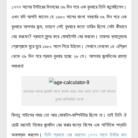
১৭৭৭ সালের ইস্টারের উৎসবের ৩৯ দিন পরে এক বুধবারে তিনি জন্মেছিলেন।
মহাকাশ বিজ্ঞান
এখন যদি আপনি জানেন যে ১৯৮০ সালের বাংলা নববর্ষের ৩৯ দিন পরে এক
আমাদের সৌরজগৎ
বুধবারে আপনার জন্ম, তাহলে সেই বুধবারে কতো তারিখ ছিলো সেটা কীভাবে
সৌরজগত ছাড়িয়ে
বের করবেন? প্রথমে সুন্দর করে মোবাইলটা বের করবেন। তারপর ক্যালেন্ডার
সামাজিক বিজ্ঞান
প্রোগ্রামে ঘুরে ঘুরে ১৯৮০ সালে গিয়ে উঠবেন। সেখানে দেখবেন ১৪ এপ্রিল
থেকে ৩৯ দিন পরে প্রথম বুধবার হচ্ছে ২৮ মে। আপনার জন্মদিনের রহস্য
অর্থনীতি
সমাধান!
রাষ্ট্রবিজ্ঞান
নৃবিজ্ঞান
সমাজতত্ত্ব
অনেকের অবশ্য জন্মদিন জানা থাকার পরেও বয়স কতো হলো সেটা জানতে
সুপার কম্পিউটার লাগে!
বিজ্ঞানীদের কথা
কিন্তু গাউসের সময় তো আর মোবাইল-কম্পিউটার ছিলো না। তাই তিনি ঐ
বাংলাদেশী বিজ্ঞানী
ছোট্ট বয়সেই নিজের জন্মদিন বের করার জন্যে বিশেষ এক গাণিতিক পদ্ধতি
বিদেশী বিজ্ঞানী
অবলম্বন করলেন।
তিনি প্রথমে বের করলেন ১৭৭৭ সালে ইস্টার কত
কার্ল সেগান