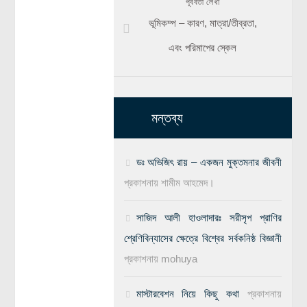
পূর্ববর্তী লেখা
ভূমিকম্প – কারণ, মাত্রা/তীব্রতা,
এবং পরিমাপের স্কেল
মন্তব্য
ডঃ অভিজিৎ রায় – একজন মুক্তমনার জীবনী
প্রকাশনায়
শামীম আহমেদ।
সাজিদ আলী হাওলাদারঃ সরীসৃপ প্রাণির
শ্রেণিবিন্যাসের ক্ষেত্রে বিশ্বের সর্বকনিষ্ঠ বিজ্ঞানী
প্রকাশনায়
mohuya
মাস্টারবেশন নিয়ে কিছু কথা
প্রকাশনায়