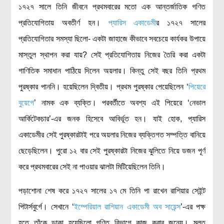
১৭২৭ সালে তিনি জীবনে প্রথমবারের মতো এক আন্তর্জাতিক গণিত
প্রতিযোগিতায় অবতীর্ণ হন।
প্যারিস একাডেমী
র ১৭২৭ সালের
প্রতিযোগিতার সমস্যা ছিলো- একটা জাহাজে কীভাবে সবচেয়ে কার্যকর উপায়ে
মাস্তুল স্থাপন করা যায়? সেই প্রতিযোগিতায় নিজের তৈরি করা একটা
গাণিতিক সমাধান পাঠিয়ে দিলেন অয়লার। কিন্তু সেই বছর তিনি প্রথম
পুরষ্কার পাননি। হয়েছিলেন দ্বিতীয়। প্রথম পুরষ্কার পেয়েছিলেন ‘
পিয়েরে
বুয়েগে
’ নামক এক ব্যক্তি। পরবর্তীতে অবশ্য এই পিয়েরে ‘নেভাল
আর্কিটেকচার’-এর জনক হিসেবে আবির্ভূত হন। যাই হোক, প্যারিস
একাডেমীর সেই পুরষ্কারটাই পরে অয়লার নিজের ব্যক্তিগত সম্পত্তি বানিয়ে
ছেড়েছিলেন। পুরো ১২ বার সেই পুরষ্কারটা নিজের ঝুলিতে নিয়ে ডজন পূর্ণ
করে প্রথমবারের সেই না পাওয়ার ঝালটা মিটিয়েছিলেন তিনি।
পড়াশোনা শেষ করে ১৭২৭ সালের ১৭ মে তিনি পা রাখেন রাশিয়ার সেইন্ট
পিটার্সবুর্গে। সেখানে ‘
ইম্পেরিয়াল রাশিয়ান একাডেমী অব সায়েন্স
’-এর পক্ষ
হতে তাঁকে ডাকা হয়েছিলো গণিত বিভাগে কাজ করার জন্যে। মূলত