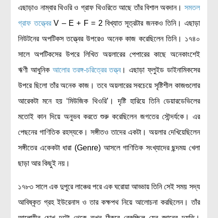
এছাড়াও নাম্বার থিওরি ও গ্রাফ থিওরিতে আছে তাঁর বিশাল অবদান।
সমতল
গ্রাফ তত্ত্বের
V – E + F = 2 বিখ্যাত সূত্রটার জনকও তিনি। এছাড়া
নিউটনের অপটিকস তত্ত্বের উপরেও অনেক কাজ করেছিলেন তিনি। ১৭৪০
সালে অপটিকসের উপরে লিখিত অয়লারের পেপারের কাছে অনেকাংশেই
ঋণী আধুনিক
আলোর তরঙ্গ-চরিত্রের তত্ত্ব
। এছাড়া ফ্লুইড ডাইনামিকসের
উপরে ছিলো তাঁর অনেক কাজ। তবে অয়লারের সবচেয়ে সৃষ্টিশীল কাজগুলোর
আরেকটা মনে হয় ‘মিউজিক থিওরি’। দৃষ্টি হারিয়ে তিনি ডেয়ারডেভিলের
মতোই কান দিয়ে অনুভব করতে শুরু করেছিলেন জগতের সৌন্দর্যকে। এর
পেছনের গাণিতিক রহস্যকে। সঙ্গীতও তাদের একটা। অয়লার দেখিয়েছিলেন
সঙ্গীতের একেকটা ধারা (Genre) আসলে গাণিতিক সংখ্যাদের ছন্দময় খেলা
ছাড়া আর কিছুই নয়।
১৭৮৩ সালে এক দুপুরে লাঞ্চের পরে এক ঘরোয়া আড্ডায় তিনি সেই সময় সদ্য
আবিষ্কৃত গ্রহ ইউরেনাস ও তার কক্ষপথ নিয়ে আলোচনা করছিলেন। তাঁর
আলোহীন চোখ দুটো থেকে তখন ঠিকরে বেরুচ্ছিল যেন জ্ঞানের দ্যুতি।