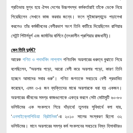
প্রতিভায় মুগ্ধ হয়ে ঐসব দেশের উচ্চপদস্থ কর্মকর্তারাই তাঁকে ডেকে নিয়ে
গিয়েছিলেন সেখানে কাজ করবার জন্যে। ফলে সুইজারল্যান্ডে পড়ালেখা
করলেও তাঁর কর্মজীবনের বেশীরভাগ অংশ তিনি কাটিয়ে দিয়েছিলেন রাশিয়ার
সেইন্ট পিটার্সবুর্গ এবং জার্মানির বার্লিনে (তৎকালীন প্রুশিয়ার রাজধানী)।
কেন তিনি দুর্ধর্ষ?
আরেক
গণিত ও পদার্থবিদ লাপ্লাস
গণিতবিদ অয়লারের গুরুত্ব বুঝাতে গিয়ে
বলেছিলেন, “অয়লার পড়ো, আরো বেশী করে অয়লার পড়ো, কারণ তিনি
হচ্ছেন আমাদের সবার গুরু”। গণিত জগতকে সবচেয়ে বেশী প্রভাবিত
করেছেন, এমন ৩-৪ জন ব্যক্তিদের মাঝে অয়লারকে ধরা হয় একজন।
অয়লারের জীবনের সমগ্র কাজগুলোকে একত্র করলে সেটা মোটামুটি ৬০-৮০
ভলিউমের এক সংকলনে গিয়ে দাঁড়াবে! তুলনার সুবিধার্থে বলা যায়,
‘
এনসাইক্লোপিডিয়া ব্রিটানিকা
’-র ২০১০ সালের সংস্করণ ছিলো ৩২
ভলিউমের। মানে অয়লারের সমগ্র কর্ম সংকলনের সবচেয়ে নিম্ন হিসাবটারও