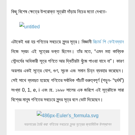
কিছু বিশেষ ক্ষেত্রে উপরোক্ত সূত্রটা দাঁড়ায় নিচের মতো দেখতে-
এটাকেই ধরা হয় গণিতের সবচেয়ে সুন্দর সূত্র। বিজ্ঞানী
রিচার্ড পি ফেইনম্যান
নিজে স্বয়ং এই সূত্রের ভক্ত ছিলেন। তাঁর মতে, “এমন মহা কাব্যিক
সৌন্দর্যের অধিকারী সূত্র গণিতে আর দ্বিতীয়টা খুঁজে পাওয়া যাবে না”। কারণ
অয়লার একই সূত্রে যোগ, গুণ, সূচক এবং সমান চিহ্ন ব্যবহার করেছেন।
সেই সাথে ব্যবহৃত হয়েছে গণিতের সর্বাধিক পাঁচটি গুরুত্বপূর্ণ (পড়ুন- “দুর্ধর্ষ”)
সংখ্যা 0, 1, e, i এবং π. ১৯৯৮ সালের এক জরিপে এই সূত্রটাকে সারা
বিশ্বের মানুষ গণিতের সবচেয়ে সুন্দর সূত্র বলে ভোট দিয়েছেন।
অয়লারের তৈরি করা গণিতের সবচেয়ে সুন্দর সূত্রের জ্যামিতিক উপস্থাপন