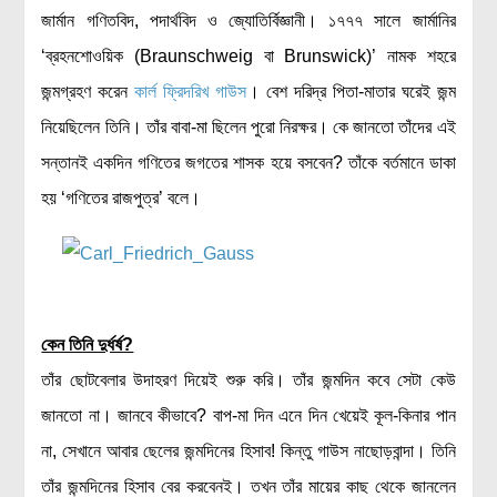
জার্মান গণিতবিদ, পদার্থবিদ ও জ্যোতির্বিজ্ঞানী। ১৭৭৭ সালে জার্মানির
রসায়ন বিজ্ঞান
‘ব্রহনশোওয়িক (Braunschweig বা Brunswick)’ নামক শহরে
গণিত
জন্মগ্রহণ করেন
কার্ল ফ্রিদরিখ গাউস
। বেশ দরিদ্র পিতা-মাতার ঘরেই জন্ম
প্রায়োগিক বিজ্ঞান
নিয়েছিলেন তিনি। তাঁর বাবা-মা ছিলেন পুরো নিরক্ষর। কে জানতো তাঁদের এই
পরিবেশ বিজ্ঞান
সন্তানই একদিন গণিতের জগতের শাসক হয়ে বসবেন? তাঁকে বর্তমানে ডাকা
প্রকৃতি
হয় ‘গণিতের রাজপুত্র’ বলে।
প্রাকৃতিক দুর্যোগ
জলবায়ু পরিবর্তন
পরিবেশ দূষণ
কম্পিউটার সায়েন্স
কেন তিনি দুর্ধর্ষ?
ইলেকট্রিক্যাল ইঞ্জিনিয়ারিং
তাঁর ছোটবেলার উদাহরণ দিয়েই শুরু করি। তাঁর জন্মদিন কবে সেটা কেউ
জেনেটিক ইঞ্জিনিয়ারিং
জানতো না। জানবে কীভাবে? বাপ-মা দিন এনে দিন খেয়েই কূল-কিনার পান
বায়োটেকনোলজি
না, সেখানে আবার ছেলের জন্মদিনের হিসাব! কিন্তু গাউস নাছোড়বান্দা। তিনি
দৈনন্দিন জীবনে বিজ্ঞানের প্রয়োগ
তাঁর জন্মদিনের হিসাব বের করবেনই। তখন তাঁর মায়ের কাছ থেকে জানলেন