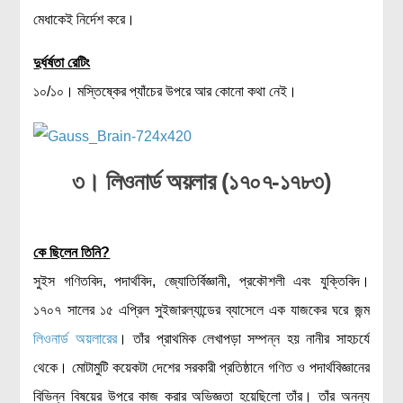
মেধাকেই নির্দেশ করে।
দুর্ধর্ষতা রেটিং
১০/১০। মস্তিষ্কের প্যাঁচের উপরে আর কোনো কথা নেই।
৩। লিওনার্ড অয়লার (১৭০৭-১৭৮৩)
কে ছিলেন তিনি?
সুইস গণিতবিদ, পদার্থবিদ, জ্যোতির্বিজ্ঞানী, প্রকৌশলী এবং যুক্তিবিদ।
১৭০৭ সালের ১৫ এপ্রিল সুইজারল্যান্ডের ব্যাসেলে এক যাজকের ঘরে জন্ম
লিওনার্ড অয়লারের
। তাঁর প্রাথমিক লেখাপড়া সম্পন্ন হয় নানীর সাহচর্যে
থেকে। মোটামুটি কয়েকটা দেশের সরকারী প্রতিষ্ঠানে গণিত ও পদার্থবিজ্ঞানের
বিভিন্ন বিষয়ের উপরে কাজ করার অভিজ্ঞতা হয়েছিলো তাঁর। তাঁর অনন্য