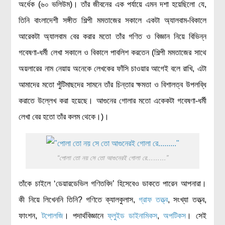
অর্ধেক (৬০ ভলিউম)। তাঁর জীবনের এক পর্যায়ে এমন দশা হয়েছিলো যে,
তিনি বাংলাদেশী সঙ্গীত শিল্পী মমতাজের সকালে একটা অ্যালবাম-বিকালে
আরেকটা অ্যালবাম বের করার মতো তাঁর গণিত ও বিজ্ঞান নিয়ে বিভিন্ন
গবেষণা-ধর্মী লেখা সকালে ও বিকালে পাবলিশ করতেন (শিল্পী মমতাজের সাথে
অয়লারের নাম নেয়ায় অনেকে লেখকের ফাঁসি চাওয়ার আগেই বলে রাখি, এটা
আমাদের মতো পুঁটিমাছদের সামনে তাঁর চিন্তার ক্ষমতা ও বিশালত্ব উপলব্ধি
করাতে উল্লেখ করা হয়েছে। আগুনের গোলার মতো একেকটা গবেষণা-ধর্মী
লেখা বের হতো তাঁর কলম থেকে।)।
“পোলা তো নয় সে তো আগুনেরই গোলা রে………”
তাঁকে চাইলে ‘ডেয়ারডেভিল গণিতবিদ’ হিসেবেও ডাকতে পারেন আপনারা।
কী নিয়ে লিখেননি তিনি? গণিতে ক্যালকুলাস,
গ্রাফ তত্ত্ব
, সংখ্যা তত্ত্ব,
ফাংশন,
টপোলজি
। পদার্থবিজ্ঞানে
ফ্লুইড ডাইনামিকস
,
অপটিকস
। সেই