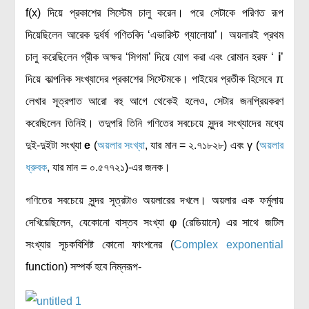
f(x) দিয়ে প্রকাশের সিস্টেম চালু করেন। পরে সেটাকে পরিণত রূপ
দিয়েছিলেন আরেক দুর্ধর্ষ গণিতবিদ ‘এভারিস্ট গ্যালোয়া’। অয়লারই প্রথম
চালু করেছিলেন গ্রীক অক্ষর ‘সিগমা’ দিয়ে যোগ করা এবং রোমান হরফ ‘
i
’
দিয়ে কাল্পনিক সংখ্যাদের প্রকাশের সিস্টেমকে। পাইয়ের প্রতীক হিসেবে π
লেখার সূত্রপাত আরো বহু আগে থেকেই হলেও, সেটার জনপ্রিয়করণ
করেছিলেন তিনিই। তদুপরি তিনি গণিতের সবচেয়ে সুন্দর সংখ্যাদের মধ্যে
দুই-দুইটা সংখ্যা
e
(
অয়লার সংখ্যা
, যার মান = ২.৭১৮২৮) এবং γ (
অয়লার
ধ্রুবক
, যার মান = ০.৫৭৭২১)-এর জনক।
গণিতের সবচেয়ে সুন্দর সূত্রটাও অয়লারের দখলে। অয়লার এক ফর্মুলায়
দেখিয়েছিলেন, যেকোনো বাস্তব সংখ্যা φ (রেডিয়ানে) এর সাথে জটিল
সংখ্যার সূচকবিশিষ্ট কোনো ফাংশনের (
Complex exponential
function) সম্পর্ক হবে নিম্নরূপ-