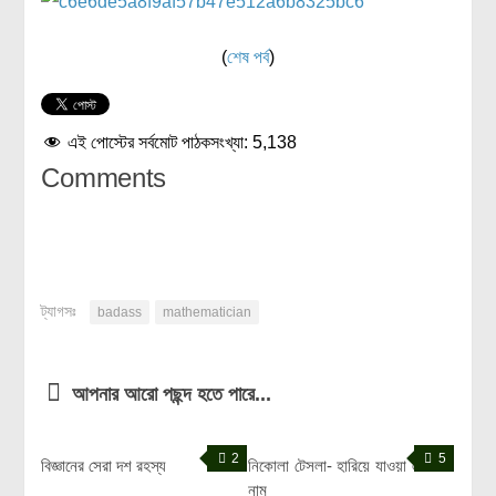
(
শেষ পর্ব
)
এই পোস্টের সর্বমোট পাঠকসংখ্যা:
5,138
Comments
ট্যাগসঃ
badass
mathematician
আপনার আরো পছন্দ হতে পারে...
2
5
বিজ্ঞানের সেরা দশ রহস্য
নিকোলা টেসলা- হারিয়ে যাওয়া এক
নাম