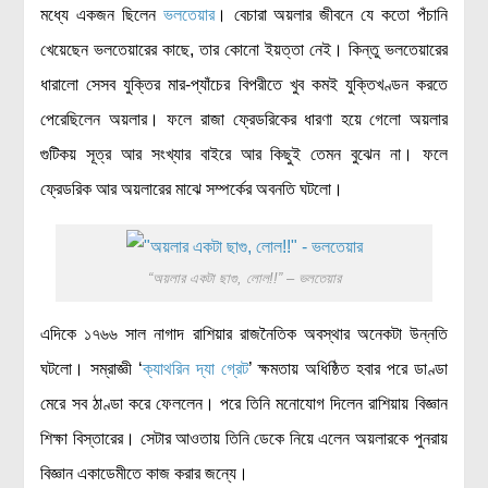
মধ্যে একজন ছিলেন
ভলতেয়ার
। বেচারা অয়লার জীবনে যে কতো পঁচানি
খেয়েছেন ভলতেয়ারের কাছে, তার কোনো ইয়ত্তা নেই। কিন্তু ভলতেয়ারের
ধারালো সেসব যুক্তির মার-প্যাঁচের বিপরীতে খুব কমই যুক্তিখণ্ডন করতে
পেরেছিলেন অয়লার। ফলে রাজা ফ্রেডরিকের ধারণা হয়ে গেলো অয়লার
গুটিকয় সূত্র আর সংখ্যার বাইরে আর কিছুই তেমন বুঝেন না। ফলে
ফ্রেডরিক আর অয়লারের মাঝে সম্পর্কের অবনতি ঘটলো।
“অয়লার একটা ছাগু, লোল!!” – ভলতেয়ার
এদিকে ১৭৬৬ সাল নাগাদ রাশিয়ার রাজনৈতিক অবস্থার অনেকটা উন্নতি
ঘটলো। সম্রাজ্ঞী ‘
ক্যাথরিন দ্যা গ্রেট
’ ক্ষমতায় অধিষ্ঠিত হবার পরে ডাণ্ডা
মেরে সব ঠাণ্ডা করে ফেললেন। পরে তিনি মনোযোগ দিলেন রাশিয়ায় বিজ্ঞান
শিক্ষা বিস্তারের। সেটার আওতায় তিনি ডেকে নিয়ে এলেন অয়লারকে পুনরায়
বিজ্ঞান একাডেমীতে কাজ করার জন্যে।