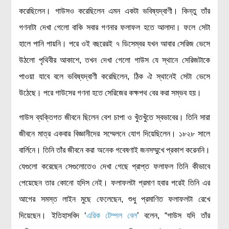
করেছিলেন। গাউসও করেছিলেন এমন একটা ভবিষ্যদ্বাণী। কিন্তু তাঁর
গণনাটা দেখা গেলো বাকি সবার গণনার ফলাফল হতে আলাদা। ফলে সেটা
হালে পানি পায়নি। পরে ওই বছরেরই ৭ ডিসেম্বর যখন আবার সেরিজ ভেসে
উঠলো পৃথিবীর আকাশে, তখন দেখা গেলো গাউস যে স্থানে সেরিজটাকে
পাওয়া যাবে বলে ভবিষ্যদ্বাণী করেছিলেন, ঠিক ঐ স্থানেই সেটা ভেসে
উঠেছে। পরে গাউসের গণনা হতে সেরিজের কক্ষপথ বের করা সম্ভব হয়।
গাউস ব্যক্তিগত জীবনে ছিলেন বেশ চাপা ও খুঁতখুঁতে স্বভাবের। তিনি সারা
জীবনে মাত্র একবার বিজ্ঞানীদের সম্মেলনে যোগ দিয়েছিলেন। ১৮২৮ সালে
বার্লিনে। তিনি তাঁর জীবনে করা অনেক গবেষণাই জনসম্মুখে প্রকাশ করেননি।
যেগুলো করেছেন সেগুলোতেও দেখা গেছে প্রাপ্ত ফলাফল তিনি কীভাবে
পেয়েছেন তার কোনো হদিস নেই। ফলাফলটা প্রমাণ হবার পরেই তিনি এর
আগের সমস্ত লাইন মুছে ফেলেছেন, শুধু প্রমাণিত ফলাফলটা রেখে
দিয়েছেন। ইতিহাসবিদ ‘
এরিক টেম্পল বেল
’ বলেন, “গাউস যদি তাঁর