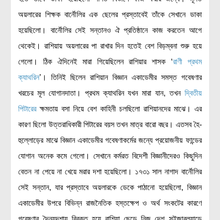
অয়লারের শিক্ষক বার্নৌলির এক ছেলের প্রস্তাবেই তাঁকে সেখানে ডাকা
হয়েছিলো। বার্নৌলির সেই সন্তানও ঐ প্রতিষ্ঠানে কাজ করতেন আগে
থেকেই। রাশিয়ায় অয়লারের পা রাখার দিন হতেই বেশ বিড়ম্বনা শুরু হয়ে
গেলো। ঠিক ঐদিনেই মারা গিয়েছিলেন রাশিয়ার শাসক ‘
রাণী প্রথম
ক্যাথরিন
’। তিনিই ছিলেন রাশিয়ান বিজ্ঞান একাডেমীর সমস্ত গবেষণার
খরচের মূল যোগানদাতা। প্রথম ক্যাথরিন যখন মারা যান, তখন
দ্বিতীয়
পিটারের
ক্ষমতায় বসা নিয়ে বেশ কাহিনী চলছিলো রাশিয়ানদের মাঝে। এর
কারণ ছিলো উত্তরাধিকারী পিটারের বয়স তখন মাত্র বারো বছর। এতসব হৈ-
হুল্লোড়ের মাঝে বিজ্ঞান একাডেমীর গবেষণাকর্মের জন্যে প্রয়োজনীয় ফান্ডের
যোগান অনেক কমে গেলো। সেখানে কর্মরত বিদেশী বিজ্ঞানীদেরও কিছুদিন
বেতন না পেয়ে না খেয়ে মরার দশা হয়েছিলো। ১৭৩১ সাল নাগাদ বার্নৌলির
সেই সন্তান, যার প্রস্তাবে অয়লারকে ডেকে পাঠানো হয়েছিলো, বিজ্ঞান
একাডেমীর উপরে বিভিন্ন রাজনৈতিক হস্তক্ষেপ ও অর্থ সংকটের কারণে
গবেষণার দৈন্যদশায় বিরক্ত হয়ে রাশিয়া ছেড়ে নিজ দেশ সুইজারল্যান্ডে