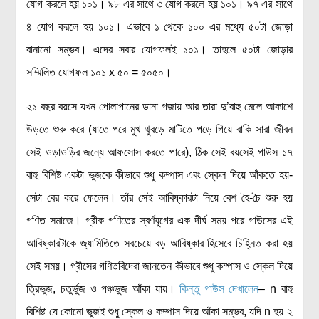
যোগ করলে হয় ১০১। ৯৮ এর সাথে ৩ যোগ করলে হয় ১০১। ৯৭ এর সাথে
লক্ষ্য ও উদ্দেশ্য
৪ যোগ করলে হয় ১০১। এভাবে ১ থেকে ১০০ এর মধ্যে ৫০টা জোড়া
যোগাযোগ
বানানো সম্ভব। এদের সবার যোগফলই ১০১। তাহলে ৫০টা জোড়ার
বৈজ্ঞানিক কল্পকাহিনী
সম্মিলিত যোগফল ১০১ x ৫০ = ৫০৫০।
লজিক এবং ফ্যালাসি
রিভিউ (বই/মুভি/সিরিজ)
২১ বছর বয়সে যখন পোলাপানের ডানা গজায় আর তারা দু’বাহু মেলে আকাশে
আবিষ্কারের গল্প
উড়তে শুরু করে (যাতে পরে মুখ থুবড়ে মাটিতে পড়ে গিয়ে বাকি সারা জীবন
বিজ্ঞান নিয়ে কার্টুন
সেই ওড়াওড়ির জন্যে আফসোস করতে পারে), ঠিক সেই বয়সেই গাউস ১৭
বাংলাদেশের কথা
বাহু বিশিষ্ট একটা ভুজকে কীভাবে শুধু কম্পাস এবং স্কেল দিয়ে আঁকতে হয়-
সেটা বের করে ফেলেন। তাঁর সেই আবিষ্কারটা নিয়ে বেশ হৈ-চৈ শুরু হয়
গণিত সমাজে। গ্রীক গণিতের স্বর্ণযুগের এক দীর্ঘ সময় পরে গাউসের এই
আবিষ্কারটাকে জ্যামিতিতে সবচেয়ে বড় আবিষ্কার হিসেবে চিহ্নিত করা হয়
সেই সময়। গ্রীসের গণিতবিদেরা জানতেন কীভাবে শুধু কম্পাস ও স্কেল দিয়ে
ত্রিভুজ, চতুর্ভুজ ও পঞ্চভুজ আঁকা যায়।
কিন্তু গাউস দেখালেন
– n বাহু
বিশিষ্ট যে কোনো ভুজই শুধু স্কেল ও কম্পাস দিয়ে আঁকা সম্ভব, যদি n হয় ২