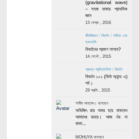
(gravitational wave)
– সহজ ভাষায় প্রাথমিক
জ্ঞান
13 ফেব্রু., 2016
জীববিজ্ঞান
/
বিবর্তন
/
লজিক এবং
ফ্যালাসি
বিবর্তনের প্রমাণ লাগবে?
14 সেপ্টে., 2015
প্রবন্ধ প্রতিযোগিতা
/
বিবর্তন
বিবর্তন ১০১ (কিউ অ্যান্ড এ)
পর্ব ১
29 অক্টো., 2015
শামীম আহমেদ। বলেছেন
অভিজিৎ রায় অমর হয়ে থাকবেন
আমাদের হৃদয়ে। আজ ওঁর না
থাকা...
MOHUYA বলেছেন