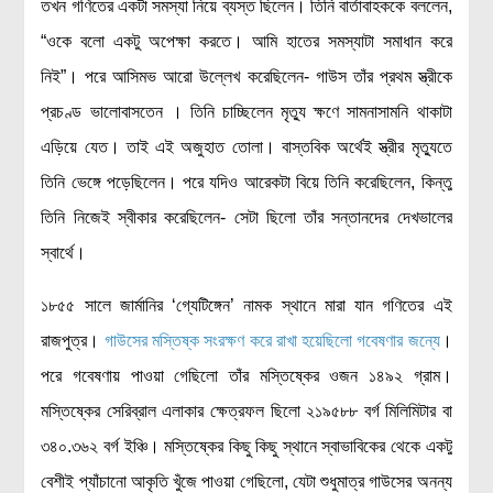
তখন গণিতের একটা সমস্যা নিয়ে ব্যস্ত ছিলেন। তিনি বার্তাবাহককে বললেন,
“ওকে বলো একটু অপেক্ষা করতে। আমি হাতের সমস্যাটা সমাধান করে
নিই”। পরে আসিমভ আরো উল্লেখ করেছিলেন- গাউস তাঁর প্রথম স্ত্রীকে
প্রচণ্ড ভালোবাসতেন । তিনি চাচ্ছিলেন মৃত্যু ক্ষণে সামনাসামনি থাকাটা
এড়িয়ে যেত। তাই এই অজুহাত তোলা। বাস্তবিক অর্থেই স্ত্রীর মৃত্যুতে
তিনি ভেঙ্গে পড়েছিলেন। পরে যদিও আরেকটা বিয়ে তিনি করেছিলেন, কিন্তু
তিনি নিজেই স্বীকার করেছিলেন- সেটা ছিলো তাঁর সন্তানদের দেখভালের
স্বার্থে।
১৮৫৫ সালে জার্মানির ‘গ্যেটিঙ্গেন’ নামক স্থানে মারা যান গণিতের এই
রাজপুত্র।
গাউসের মস্তিষ্ক সংরক্ষণ করে রাখা হয়েছিলো গবেষণার জন্যে
।
পরে গবেষণায় পাওয়া গেছিলো তাঁর মস্তিষ্কের ওজন ১৪৯২ গ্রাম।
মস্তিষ্কের সেরিব্রাল এলাকার ক্ষেত্রফল ছিলো ২১৯৫৮৮ বর্গ মিলিমিটার বা
৩৪০.৩৬২ বর্গ ইঞ্চি। মস্তিষ্কের কিছু কিছু স্থানে স্বাভাবিকের থেকে একটু
বেশীই প্যাঁচানো আকৃতি খুঁজে পাওয়া গেছিলো, যেটা শুধুমাত্র গাউসের অনন্য