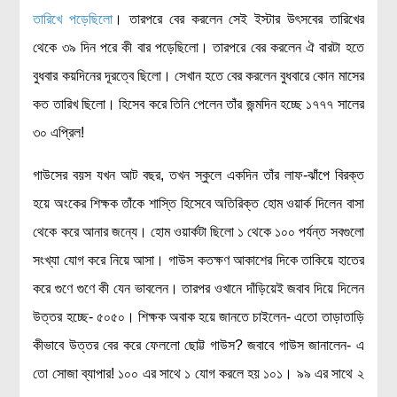
তারিখে পড়েছিলো
। তারপরে বের করলেন সেই ইস্টার উৎসবের তারিখের
বিশেষ পাতা
থেকে ৩৯ দিন পরে কী বার পড়েছিলো। তারপরে বের করলেন ঐ বারটা হতে
টাইমলাইন
বুধবার কয়দিনের দূরত্বে ছিলো। সেখান হতে বের করলেন বুধবারে কোন মাসের
প্রশ্নমালা
কত তারিখ ছিলো। হিসেব করে তিনি পেলেন তাঁর জন্মদিন হচ্ছে ১৭৭৭ সালের
৩০ এপ্রিল!
অন্যান্য
লেখকদের আঙিনা
গাউসের বয়স যখন আট বছর, তখন স্কুলে একদিন তাঁর লাফ-ঝাঁপে বিরক্ত
প্রবেশ
হয়ে অংকের শিক্ষক তাঁকে শাস্তি হিসেবে অতিরিক্ত হোম ওয়ার্ক দিলেন বাসা
নিবন্ধন
থেকে করে আনার জন্যে। হোম ওয়ার্কটা ছিলো ১ থেকে ১০০ পর্যন্ত সবগুলো
সংখ্যা যোগ করে নিয়ে আসা। গাউস কতক্ষণ আকাশের দিকে তাকিয়ে হাতের
আপনার প্রোফাইল
করে গুণে গুণে কী যেন ভাবলেন। তারপর ওখানে দাঁড়িয়েই জবাব দিয়ে দিলেন
বিজ্ঞানযাত্রায় লেখা জমা দেয়ার নির্দেশনাসমূহ
উত্তর হচ্ছে- ৫০৫০। শিক্ষক অবাক হয়ে জানতে চাইলেন- এতো তাড়াতাড়ি
তথ্য ও যোগাযোগ
কীভাবে উত্তর বের করে ফেললো ছোট্ট গাউস? জবাবে গাউস জানালেন- এ
বিজ্ঞানযাত্রা ম্যাগাজিন
তো সোজা ব্যাপার! ১০০ এর সাথে ১ যোগ করলে হয় ১০১। ৯৯ এর সাথে ২
বিজ্ঞানযাত্রা সংবাদ/বিজ্ঞপ্তি