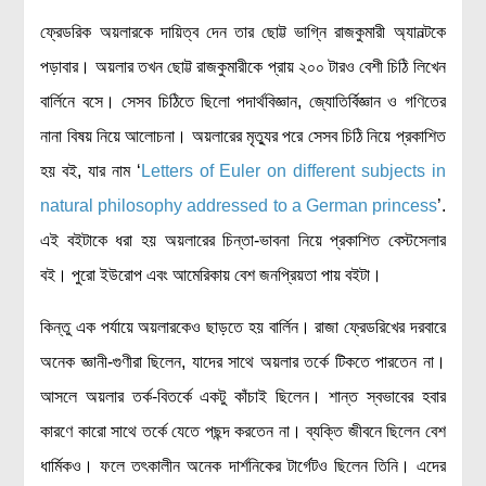
ফ্রেডরিক অয়লারকে দায়িত্ব দেন তার ছোট্ট ভাগ্নি রাজকুমারী অ্যানল্টকে
পড়াবার। অয়লার তখন ছোট্ট রাজকুমারীকে প্রায় ২০০ টারও বেশী চিঠি লিখেন
বার্লিনে বসে। সেসব চিঠিতে ছিলো পদার্থবিজ্ঞান, জ্যোতির্বিজ্ঞান ও গণিতের
নানা বিষয় নিয়ে আলোচনা। অয়লারের মৃত্যুর পরে সেসব চিঠি নিয়ে প্রকাশিত
হয় বই, যার নাম ‘
Letters of Euler on different subjects in
natural philosophy addressed to a German princess
’.
এই বইটাকে ধরা হয় অয়লারের চিন্তা-ভাবনা নিয়ে প্রকাশিত বেস্টসেলার
বই। পুরো ইউরোপ এবং আমেরিকায় বেশ জনপ্রিয়তা পায় বইটা।
কিন্তু এক পর্যায়ে অয়লারকেও ছাড়তে হয় বার্লিন। রাজা ফ্রেডরিখের দরবারে
অনেক জ্ঞানী-গুণীরা ছিলেন, যাদের সাথে অয়লার তর্কে টিকতে পারতেন না।
আসলে অয়লার তর্ক-বিতর্কে একটু কাঁচাই ছিলেন। শান্ত স্বভাবের হবার
কারণে কারো সাথে তর্কে যেতে পছন্দ করতেন না। ব্যক্তি জীবনে ছিলেন বেশ
ধার্মিকও। ফলে তৎকালীন অনেক দার্শনিকের টার্গেটও ছিলেন তিনি। এদের