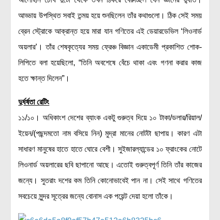
আড্ডায় উপস্থিত সবাই তন্ময় হয়ে শুনছিলেন তাঁর কথাগুলো। ঠিক সেই সময়
ব্রেন স্ট্রোকে আক্রান্ত হয়ে মারা যান গণিতের এই ডেয়ারডেভিল ‘লিওনার্ড
অয়লার’। তাঁর শেষকৃত্যের সময় ফ্রেঞ্চ বিজ্ঞান একাডেমী প্রকাশিত শোক-
লিপিতে বলা হয়েছিলো, “তিনি অবশেষে বেঁচে থাকা এবং গণনা করার কাজ
হতে ক্ষান্ত দিলেন”।
দুর্ধর্ষতা রেটিং
১১/১০। অধিকাংশ দেশের ব্যাংক একটু গুরুত্ব দিয়ে ১০ টাকা/ডলার/রিয়াল/
ইয়েন/(পছন্দমতো নাম বসিয়ে নিন) মুদ্রা মানের নোটটা ছাপায়। কারণ এটা
সাধারণ মানুষের হাতে হাতে ঘোরে বেশী। সুইজারল্যান্ডের ১০ ফ্রাংকের নোটে
লিওনার্ড অয়লারের ছবি ছাপানো আছে। এতোই গুরুত্বপূর্ণ তিনি তাঁর কাজের
জন্যে। সুতরাং দশের কম তিনি কোনোভাবেই পান না। সেই সাথে গণিতের
সবচেয়ে সুন্দর সূত্রের জন্যে বোনাস এক পয়েন্ট দেয়া হলো তাঁকে।