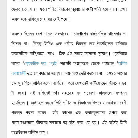
ফেরত চলে যান। ফলে গণিত বিভাগের প্রধানের পদটা খালি হয়ে যায়। তখন
অয়লারকে দায়িত্ব দেয়া হয় সেই পদে।
অয়লার ছিলেন বেশ শান্ত স্বভাবের। চারপাশের রাজনৈতিক ঝামেলায় গা
দিতেন না। কিন্তু তিনিও এক পর্যায়ে বিরক্ত হয়ে উঠেছিলেন রাশিয়ার
রাজনৈতিক অস্থিরতা দেখে। ঠিক এই সময়ে আসলো সুযোগ। প্রুশিয়ার
শাসক ‘
ফ্রেডরিক দ্যা গ্রেট
’ সরাসরি অয়লারকে ডেকে পাঠালেন ‘
বার্লিন
একাডেমী
’-তে যোগদানের জন্যে। অয়লারও দেরি করলেন না। ১৭৪১ সালের
১৯ জুন গিয়ে হাজির হলেন বার্লিনে। পরে সেখানেই কাটিয়ে দেন জীবনের ২৫
টা বছর। এই বার্লিনেই তাঁর সবচেয়ে বড় গবেষণা কাজগুলো সম্পন্ন
হয়েছিলো। এই ২৫ বছরে তিনি গণিত ও বিজ্ঞানের উপরে ৩৮০টারও বেশী
প্রবন্ধ প্রসব করেন। তাঁর ফাংশন এবং ক্যালকুলাসের উপরে করা
গবেষণাগুলোকে জীবনের সবচেয়ে বড় দুটা কাজ ধরা হয়। এই দুটোই তিনি
করেছিলেন বার্লিনে বসে।