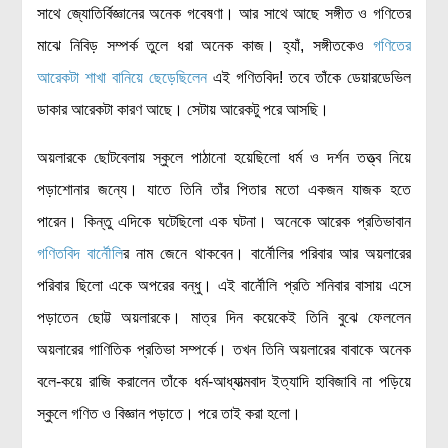
সাথে জ্যোতির্বিজ্ঞানের অনেক গবেষণা। আর সাথে আছে সঙ্গীত ও গণিতের
মাঝে নিবিড় সম্পর্ক তুলে ধরা অনেক কাজ। হ্যাঁ, সঙ্গীতকেও
গণিতের
আরেকটা শাখা বানিয়ে ছেড়েছিলেন
এই গণিতবিদ! তবে তাঁকে ডেয়ারডেভিল
ডাকার আরেকটা কারণ আছে। সেটায় আরেকটু পরে আসছি।
অয়লারকে ছোটবেলায় স্কুলে পাঠানো হয়েছিলো ধর্ম ও দর্শন তত্ত্ব নিয়ে
পড়াশোনার জন্যে। যাতে তিনি তাঁর পিতার মতো একজন যাজক হতে
পারেন। কিন্তু এদিকে ঘটেছিলো এক ঘটনা। অনেকে আরেক প্রতিভাবান
গণিতবিদ বার্নৌলি
র নাম জেনে থাকবেন। বার্নৌলির পরিবার আর অয়লারের
পরিবার ছিলো একে অপরের বন্ধু। এই বার্নৌলি প্রতি শনিবার বাসায় এসে
পড়াতেন ছোট্ট অয়লারকে। মাত্র দিন কয়েকেই তিনি বুঝে ফেললেন
অয়লারের গাণিতিক প্রতিভা সম্পর্কে। তখন তিনি অয়লারের বাবাকে অনেক
বলে-কয়ে রাজি করালেন তাঁকে ধর্ম-আধ্যাত্মবাদ ইত্যাদি হাবিজাবি না পড়িয়ে
স্কুলে গণিত ও বিজ্ঞান পড়াতে। পরে তাই করা হলো।