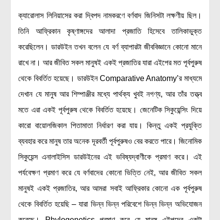
ক্যারোলাস লিনিয়াসের করা দ্বিপদ নামকরণে বর্ণবাদ জিনিসটা লক্ষণীয় ছিল।
তিনি আফ্রিকান কৃষ্ণাঙ্গদের আলাদা প্রজাতি হিসেবে তালিকাভুক্ত
করেছিলেন। ডারউইন তখন বলেন যে বর্ণ ব্যাপারটা জীববিজ্ঞানে কোনো মানে
রাখে না। আর জীবিত সকল মানুষই একই প্রজাতির যারা এইপের মত পূর্বপুরুষ
থেকে বিবর্তিত হয়েছে। ডারউইন Comparative Anatomy’র মাধ্যমে
দেখান যে মানুষ আর শিম্পাঞ্জীর মধ্যে পার্থক্য খুবই নগণ্য, আর তাঁর তত্ত্ব
মতে এরা একই পূর্বপুরুষ থেকে বিবর্তিত হয়েছে। জেনেটিক সিকুয়েন্সিং দিয়ে
কারো বায়োলজিকাল পিতামাতা নির্ধারণ করা যায়। কিন্তু একই প্রযুক্তি
ব্যবহার করে মানুষ তার অনেক দূরবর্তী পূর্বপুরুষও বের করতে পারে। জিনোমিক
সিকুয়েন্স এনালাইসিস ডারউইনের এই ভবিষ্যদ্বাণীকে প্রমাণ করে। এই
পর্যবেক্ষণ প্রমাণ করে যে বর্ণবাদের কোনো ভিত্তি নেই, আর জীবিত সকল
মানুষই একই প্রজাতির, আর আমরা সবাই আফ্রিকার কোনো এক পূর্বপুরুষ
থেকে বিবর্তিত হয়েছি – যারা ভিন্ন ভিন্ন পরিবেশে ভিন্ন ভিন্ন অভিযোজন
করেছে। Phylogenetics প্রমাণ করে যে মানুষ এইপদের একটা