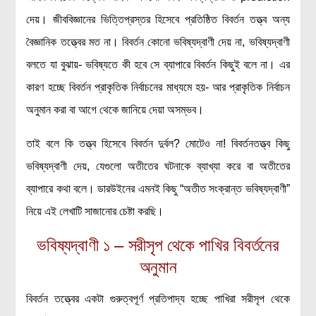
রসায়ন বিজ্ঞান
দেয়। জীববিজ্ঞানের ভিত্তিপ্রস্তর হিসেবে প্রতিষ্ঠিত বিবর্তন তত্ত্ব অন্য
গণিত
বৈজ্ঞানিক তত্ত্বের মত না। বিবর্তন কোনো ভবিষ্যদ্বাণী দেয় না, ভবিষ্যদ্বাণী
বলতে যা বুঝায়- ভবিষ্যতে কী হবে সে ব্যাপারে বিবর্তন কিছুই বলে না। এর
প্রায়োগিক বিজ্ঞান
কারণ হচ্ছে বিবর্তন প্রাকৃতিক নির্বাচনের মাধ্যমে হয়- আর প্রাকৃতিক নির্বাচন
পরিবেশ বিজ্ঞান
অনুমান করা বা আগে থেকে জানিয়ে দেয়া অসম্ভব।
প্রকৃতি
তাই বলে কি তত্ত্ব হিসেবে বিবর্তন দুর্বল? মোটেও না! বিবর্তনতত্ত্ব কিছু
প্রাকৃতিক দুর্যোগ
ভবিষ্যদ্বাণী দেয়, যেগুলো অতীতের ঘটনাকে ব্যাখ্যা করে বা অতীতের
জলবায়ু পরিবর্তন
ব্যাপারে কথা বলে। ডারউইনের এমনই কিছু “অতীত সংক্রান্ত ভবিষ্যদ্বাণী”
পরিবেশ দূষণ
নিয়ে এই লেখাটি সাজানোর চেষ্টা করছি।
কম্পিউটার সায়েন্স
ইলেকট্রিক্যাল ইঞ্জিনিয়ারিং
ভবিষ্যদ্বাণী ১ – সরীসৃপ থেকে পাখির বিবর্তনের
জেনেটিক ইঞ্জিনিয়ারিং
অনুমান
বায়োটেকনোলজি
বিবর্তন তত্ত্বের একটা গুরুত্বপূর্ণ প্রতিপাদ্য হচ্ছে পাখিরা সরীসৃপ থেকে
দৈনন্দিন জীবনে বিজ্ঞানের প্রয়োগ