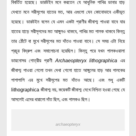
বিবর্তিত হয়েছে। ডারউইন মনে করতেন যে আধুনিক পাখির ডানার হাড়
মহাকাশ বিজ্ঞান
দেখতে মনে সরীসৃপের হাতের মত, আর এগুলো যেন কোনোভাবে একীভূত
হয়েছে। ডারউইন বলেন যে এমন একটা প্রাণীর জীবাশ্ম পাওয়া যাবে যার
আমাদের সৌরজগৎ
হাতের হাড়ে সরীসৃপদের মত আঙ্গুলও থাকবে, পাখির মত পালক থাকবে কিন্তু
সৌরজগত ছাড়িয়ে
তার ঠোঁটে বা মুখে সরীসৃপের মত দাঁতও পাওয়া যাবে। সে সময় এটা নিয়ে
সামাজিক বিজ্ঞান
প্রচুর বিদ্রুপ এবং সমালোচনা হয়েছিল। কিন্তু পরে যখন পালকওয়ালা
অর্থনীতি
ডায়নোসর গোত্রীয় প্রাণী
Archaeopteryx lithographica
এর
রাষ্ট্রবিজ্ঞান
জীবাশ্ম পাওয়া গেলো তখন দেখা গেলো হাতে আঙ্গুলের হাড় আর পালকের
নৃবিজ্ঞান
পাশাপাশি এর মুখে সরীসৃপের মত দাঁতও আছে। এবং শুধু একটি
সমাজতত্ত্ব
lithographica জীবাশ্ম নয়, কয়েকটি জীবাশ্ম দেখে নিশ্চিত হওয়া গেছে যে
আসলেই এদের ধারালো দাঁত ছিল, এবং পালকও ছিল।
বিজ্ঞানীদের কথা
বাংলাদেশী বিজ্ঞানী
বিদেশী বিজ্ঞানী
archaeopteryx
কার্ল সেগান