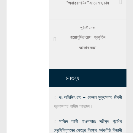
“অ্যাকুয়াপনিক্স”-ছাদে মাছ চাষ
পূর্ববর্তী লেখা
বায়োলুমিনেসেন্স: প্রকৃতির
আলোকসজ্জা
মন্তব্য
ডঃ অভিজিৎ রায় – একজন মুক্তমনার জীবনী
প্রকাশনায়
শামীম আহমেদ।
সাজিদ আলী হাওলাদারঃ সরীসৃপ প্রাণির
শ্রেণিবিন্যাসের ক্ষেত্রে বিশ্বের সর্বকনিষ্ঠ বিজ্ঞানী