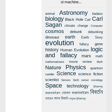
oi machine...
Astronomy
animal
badass
biology
Carl
Black Hole
Carl
Sagan
climate change
Computer
cosmos
debunk
debunking
earth
dinosaur
Earth Story
evolution
gene
fallacy
logic
history
Human Evolution
and fallacy
mars
math
movie review
mathematicians
Myth
Physics
Nature
quantum
Science
science fiction
satellite
scientist
Senses
Sixth sense
sociology
Space
technology
ইন্দ্রিয়সমূহ
বিবর্তন
নোভেল করোনাভাইরাস
করোনাভাইরাস
মানব বিবর্তন
ভাইরাস
মানুষের ইন্দ্রিয়সমূহ