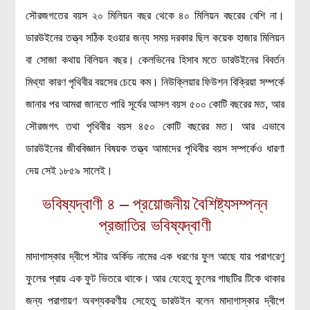
লক্ষ্য ও উদ্দেশ্য
সৌরজগতের বয়স ২০ মিলিয়ন বছর থেকে ৪০ মিলিয়ন বছরের বেশি না।
যোগাযোগ
ডারউইনের তত্ত্ব সঠিক হওয়ার জন্য সময় দরকার ছিল কয়েক হাজার মিলিয়ন
বৈজ্ঞানিক কল্পকাহিনী
বা সোজা কথায় বিলিয়ন বছর। কেলভিনের হিসাব মতে ডারউইনের বিবর্তন
লজিক এবং ফ্যালাসি
মিথ্যা কারণ পৃথিবীর বয়সের চেয়ে কম। নিউক্লিয়ার ফিউশন বিক্রিয়া সম্পর্কে
রিভিউ (বই/মুভি/সিরিজ)
জানার পর আমরা জানতে পারি সূর্যের আসল বয়স ৫০০ কোটি বছরের মত, আর
আবিষ্কারের গল্প
সৌরজগৎ তথা পৃথিবীর বয়স ৪৫০ কোটি বছরের মত। আর এভাবে
বিজ্ঞান নিয়ে কার্টুন
ডারউইনের জীববিজ্ঞান বিষয়ক তত্ত্ব আমাদের পৃথিবীর বয়স সম্পর্কেও ধারণা
বাংলাদেশের কথা
দেয় সেই ১৮৫৯ সালেই।
ভবিষ্যদ্বাণী ৪ – প্রয়োজনীয় বৈশিষ্ট্যসম্পন্ন
প্রজাতির ভবিষ্যদ্বাণী
মাদাগাস্কার দ্বীপে স্টার অর্কিড নামের এক ধরণের ফুল আছে যার পরাগরেণু
ফুলের প্রায় এক ফুট ভিতরে থাকে। আর যেহেতু ফুলের গাছটির টিকে থাকার
জন্য পরাগায়ণ অবশ্যকরণীয় সেহেতু ডারউইন বলেন মাদাগাস্কার দ্বীপে