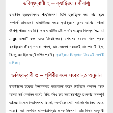
ভবিষ্যদ্বাণী ২ – ক্যাম্ব্রিয়ান জীবাশ্ম
বিশেষ পাতা
ডারউইন ভূতত্ত্ববিদ্যাও পড়েছিলেন। তিনি ভূতাত্ত্বিক সময় আর স্তর
টাইমলাইন
সম্পর্কে জানতেন। ডারউইনের সময়ে ক্যাম্ব্রিয়ান যুগের আগের কোনো
প্রশ্নমালা
জীবাশ্ম পাওয়া যায় নি। আর ডারউইন এটাকে তাঁর তত্ত্বের বিরুদ্ধে “valid
অন্যান্য
argument” বলে মেনে নিয়েছিলেন। শেষমেষ ১৯৫৩ সালে প্রাক
ক্যাম্ব্রিয়ান জীবাশ্ম পাওয়া গেলো, আর সেগুলো সবসময়ই আশেপাশেই ছিল,
লেখকদের আঙিনা
কিন্তু এরা ছিল আণুবীক্ষণিক প্রাণী।
ক্যাম্ব্রিয়ান বিস্ফোরণ নিয়ে এই লেখাটি
প্রবেশ
দ্রষ্টব্য।
নিবন্ধন
ভবিষ্যদ্বাণী ৩ – পৃথিবীর বয়স সংক্রান্ত অনুমান
আপনার প্রোফাইল
বিজ্ঞানযাত্রায় লেখা জমা দেয়ার নির্দেশনাসমূহ
ডারউইনের তত্ত্বের বিজ্ঞানসম্মত সমালোচনা করেন উইলিয়াম থম্পসন যাকে
তথ্য ও যোগাযোগ
আমরা লর্ড কেলভিন নামেই চিনি; যদিও তার সমালোচনাটুকু তখনকার অসম্পূর্ণ
বিজ্ঞানযাত্রা ম্যাগাজিন
জ্ঞানের হিসেবে বিজ্ঞানসম্মত ছিলো, পরবর্তীতে সেই সমালোচনার ভিত ভেঙে
বিজ্ঞানযাত্রা সংবাদ/বিজ্ঞপ্তি
পড়ে। লর্ড কেলভিন তাপগতিবিদ্যার জনক ছিলেন। তাঁর হিসাব অনুযায়ী