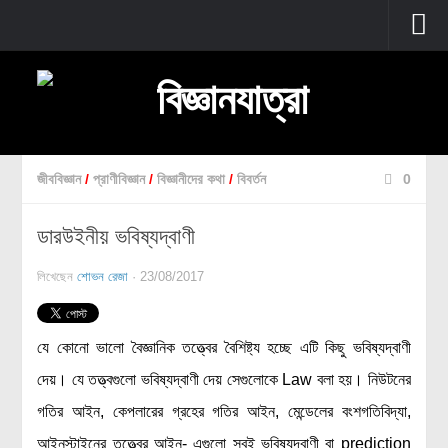
প্রচ্ছদ
বুনিয়াদি বিজ্ঞান
জীববিজ্ঞান
জীববিজ্ঞান
/
প্রাণীবিজ্ঞান
/
বিজ্ঞানীদের কথা
/
বিবর্তন
0
উদ্ভিদবিজ্ঞান
ডারউইনীয় ভবিষ্যদ্বাণী
প্রাণীবিজ্ঞান
বিবর্তন
লিখেছেন
শোভন রেজা
· 23/08/2017
মানবদেহ
জেনেটিক্স
যে কোনো ভালো বৈজ্ঞানিক তত্ত্বের বৈশিষ্ট্য হচ্ছে এটি কিছু ভবিষ্যদ্বাণী
রোগ ও চিকিৎসা
দেয়। যে তত্ত্বগুলো ভবিষ্যদ্বাণী দেয় সেগুলোকে Law বলা হয়। নিউটনের
অণুজীববিজ্ঞান
গতির আইন, কেপলারের গ্রহের গতির আইন, মেন্ডেলের বংশগতিবিদ্যা,
পদার্থবিজ্ঞান
আইনস্টাইনের তত্ত্বের আইন- এগুলো সবই ভবিষ্যদ্বাণী বা prediction