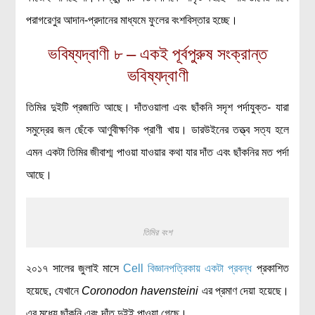
পরাগরেণুর আদান-প্রদানের মাধ্যমে ফুলের বংশবিস্তার হচ্ছে।
ভবিষ্যদ্বাণী ৮ – একই পূর্বপুরুষ সংক্রান্ত
ভবিষ্যদ্বাণী
তিমির দুইটি প্রজাতি আছে। দাঁতওয়ালা এবং ছাঁকনি সদৃশ পর্দাযুক্ত- যারা
সমুদ্রের জল ছেঁকে আণুবীক্ষণিক প্রাণী খায়। ডারউইনের তত্ত্ব সত্য হলে
এমন একটা তিমির জীবাশ্ম পাওয়া যাওয়ার কথা যার দাঁত এবং ছাঁকনির মত পর্দা
আছে।
তিমির বংশ
২০১৭ সালের জুলাই মাসে
Cell বিজ্ঞানপত্রিকায় একটা প্রবন্ধ
প্রকাশিত
হয়েছে, যেখানে
Coronodon havensteini
এর প্রমাণ দেয়া হয়েছে।
এর মধ্যে ছাঁকনি এবং দাঁত দুইই পাওয়া গেছে।