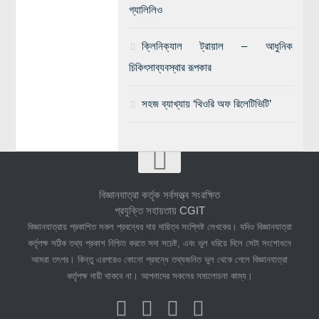
গ্যালিলিও
ক্লিনিক্যাল ট্রায়াল – আধুনিক
চিকিৎসাব্যবস্থার রূপকার
সহজ ব্যাখ্যায় ‘থিওরি অফ রিলেটিভিটি’
বিজ্ঞানযাত্রা কর্তৃক সর্বসত্ত্ব সংরক্ষিত
প্রযুক্তি সহায়তায়
CGIT
বিজ্ঞানযাত্রায় প্রকাশিত সকল প্রবন্ধের দায় দায়িত্ব সংশ্লিষ্ট লেখকের। যদিও বিজ্ঞানযাত্রা
কর্তৃপক্ষ সঠিক তথ্য প্রকাশ নিশ্চিত করতে সদা সচেষ্ট, এবং ভুল ধরিয়ে দিলে সেটা সংশোধনে
আমরা তৎপর। কিন্তু এরপরেও কোনো প্রবন্ধে তথ্যজনিত ভুল থেকে গেলে বিজ্ঞানযাত্রা
কর্তৃপক্ষ দায়ী থাকবে না। আপনাদের সকলের সমালোচনা কাম্য।