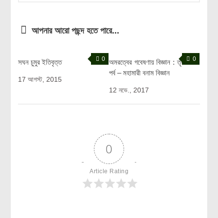
আপনার আরো পছন্দ হতে পারে...
0
0
সঘন চুমুর ইতিবৃত্ত
অমরত্বের গবেষণায় বিজ্ঞান : তৃতীয়
পর্ব – মহামারী বনাম বিজ্ঞান
17 আগস্ট, 2015
12 নভে., 2017
0
Article Rating