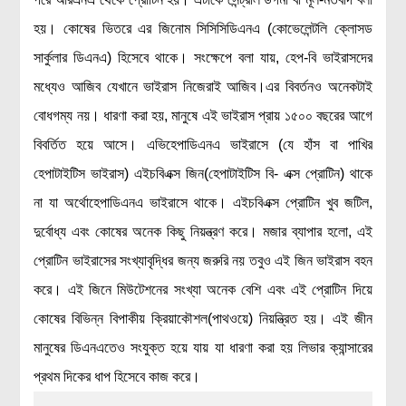
হয়। কোষের ভিতরে এর জিনোম সিসিসিডিএনএ (কোভেলেন্টলি ক্লোসড
বিশেষ পাতা
সার্কুলার ডিএনএ) হিসেবে থাকে। সংক্ষেপে বলা যায়,
হেপ-বি ভাইরাসদের
টাইমলাইন
মধ্যেও আজিব যেখানে ভাইরাস নিজেরাই আজিব।
এর বিবর্তনও অনেকটাই
প্রশ্নমালা
বোধগম্য নয়। ধারণা করা হয়, মানুষে এই ভাইরাস প্রায় ১৫০০ বছরের আগে
অন্যান্য
বিবর্তিত হয়ে আসে। এভিহেপাডিএনএ ভাইরাসে (যে হাঁস বা পাখির
হেপাটাইটিস ভাইরাস) এইচবিএক্স জিন(হেপাটাইটিস বি- এক্স প্রোটিন) থাকে
লেখকদের আঙিনা
না যা অর্থোহেপাডিএনএ ভাইরাসে থাকে। এইচবিএক্স প্রোটিন খুব জটিল,
প্রবেশ
দুর্বোধ্য এবং কোষের অনেক কিছু নিয়ন্ত্রণ করে। মজার ব্যাপার হলো, এই
নিবন্ধন
প্রোটিন ভাইরাসের সংখ্যাবৃদ্ধির জন্য জরুরি নয় তবুও এই জিন ভাইরাস বহন
আপনার প্রোফাইল
করে। এই জিনে মিউটেশনের সংখ্যা অনেক বেশি এবং এই প্রোটিন দিয়ে
বিজ্ঞানযাত্রায় লেখা জমা দেয়ার নির্দেশনাসমূহ
কোষের বিভিন্ন বিপাকীয় ক্রিয়াকৌশল(পাথওয়ে) নিয়ন্ত্রিত হয়। এই জীন
তথ্য ও যোগাযোগ
মানুষের ডিএনএতেও সংযুক্ত হয়ে যায় যা ধারণা করা হয় লিভার ক্যান্সারের
বিজ্ঞানযাত্রা ম্যাগাজিন
প্রথম দিকের ধাপ হিসেবে কাজ করে।
বিজ্ঞানযাত্রা সংবাদ/বিজ্ঞপ্তি