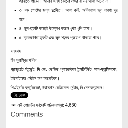
জানাতে পারেন। জানার জন্য কোনো লজ্জা বা ভয় থাকা উচিত না।
৩. বড় পোষ্টের জন্য দু:খিত। আশা করি, অধিকাংশ ভুল ধারণা দূর
হবে।
৪. ভুল-ত্রুটি কমেন্টে উল্লেখ করলে খুবই খুশি হবো।
৫. ব্যকরণগত ত্রুটি এবং ভুল শব্দের প্রয়োগ থাকতে পারে।
ধন্যবাদ
মীর মুবাশ্বির খালিদ
গ্রাজুয়েট স্টুডেন্ট, দি জে. ডেভিড গ্লাডস্টোন ইন্সটিটিউট, সান-ফ্রান্সিসকো,
ইউনাইটেড স্টেটস অব আমেরিকা।
পিএইচডি ক্যান্ডিডেট, ইরাসমাস মেডিকেল সেন্টার, দি নেদারল্যান্ডস।
এই পোস্টের সর্বমোট পাঠকসংখ্যা:
4,630
Comments