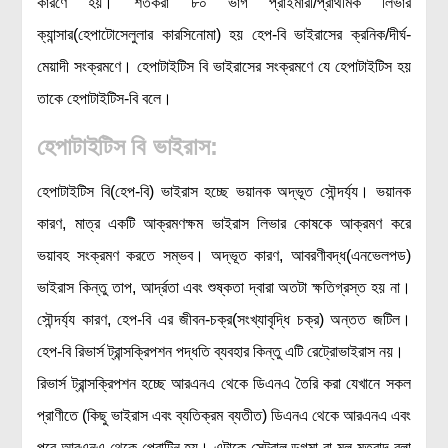
কারণে হয়। শতকরা ৮০ ভাগ প্রাইমারী/প্রাথমিক লিভার
মহাকাশ বিজ্ঞান
ক্যান্সার(হেপাটোসেলুলার কারসিনোমা) হয় হেপ-বি ভাইরাসের ক্রনিক/দীর্ঘ-
মেয়াদী সংক্রমণে। হেপাটাইটিস বি ভাইরাসের সংক্রমণে যে হেপাটাইটিস হয়
আমাদের সৌরজগৎ
তাকে হেপাটাইটিস-বি বলে।
সৌরজগত ছাড়িয়ে
হেপাটাইটিস বি ভাইরাস:
সামাজিক বিজ্ঞান
অর্থনীতি
হেপাটাইটিস বি(হেপ-বি) ভাইরাস হচ্ছে ভয়ানক অদ্ভূত সৌন্দর্য্য। ভয়ানক
রাষ্ট্রবিজ্ঞান
কারণ, মাত্র একটি আক্রমণক্ষম ভাইরাস লিভার কোষকে আক্রমণ করে
ভয়াবহ সংক্রমণ করতে সম্ভব। অদ্ভূত কারণ, আবরণীবদ্ধ(এনভেলপড)
নৃবিজ্ঞান
ভাইরাস কিন্তু তাপ, আর্দ্রতা এবং শুষ্কতা দ্বারা অতটা ক্ষতিগ্রস্ত হয় না।
সমাজতত্ত্ব
সৌন্দর্য্য কারণ, হেপ-বি এর জীবন-চক্র(সংখ্যাবৃদ্ধি চক্র) অন্তত জটিল।
বিজ্ঞানীদের কথা
হেপ-বি রিভার্স ট্রান্সক্রিপশন পদ্ধতি ব্যবহার কিন্তু এটি রেট্রোভাইরাস নয়।
বাংলাদেশী বিজ্ঞানী
রিভার্স ট্রান্সক্রিপশন হচ্ছে আরএনএ থেকে ডিএনএ তৈরি করা যেখানে সকল
বিদেশী বিজ্ঞানী
প্রাণীতে (কিছু ভাইরাস এবং ব্যতিক্রম ব্যতীত) ডিএনএ থেকে আরএনএ এবং
কার্ল সেগান
পরে আরএনএ থেকে প্রোটিন হয়। এটাকে সেন্ট্রাল ডগমা বা মূল-মতবাদ বলা