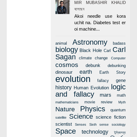
MIR MUBASHIR KHALID
বলেছেন
Akoi needle use kora
uchit na. Diabetes test er
oi machine...
Astronomy
animal
badass
biology
Carl
Black Hole
Carl
Sagan
climate change
Computer
cosmos
debunk
debunking
earth
dinosaur
Earth Story
evolution
gene
fallacy
logic
history
Human Evolution
and fallacy
mars
math
movie review
mathematicians
Myth
Physics
Nature
quantum
Science
science fiction
satellite
scientist
Senses
Sixth sense
sociology
Space
technology
ইন্দ্রিয়সমূহ