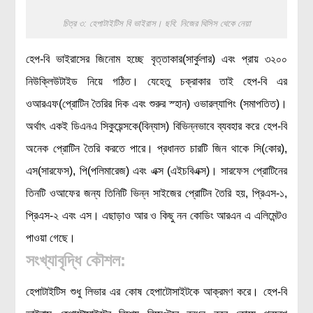
লক্ষ্য ও উদ্দেশ্য
চিত্র ৩: হেপাটাইটিস বি ভাইরাস। ছবি: নিজের থিসিস থেকে নেয়া
যোগাযোগ
বৈজ্ঞানিক কল্পকাহিনী
হেপ-বি ভাইরাসের জিনোম হচ্ছে বৃত্তাকার(সার্কুলার) এবং প্রায় ৩২০০
লজিক এবং ফ্যালাসি
নিউক্লিউটাইড নিয়ে গঠিত। যেহেতু চক্রাকার তাই হেপ-বি এর
রিভিউ (বই/মুভি/সিরিজ)
ওআরএফ(প্রোটিন তৈরির দিক এবং শুরুর স্হান) ওভারল্যাপিং (সমাপতিত)।
আবিষ্কারের গল্প
অর্থাৎ একই ডিএনএ সিকুয়েন্সকে(বিন্যাস) বিভিন্নভাবে ব্যবহার করে হেপ-বি
বিজ্ঞান নিয়ে কার্টুন
অনেক প্রোটিন তৈরি করতে পারে। প্রধানত চারটি জিন থাকে সি(কোর),
বাংলাদেশের কথা
এস(সারফেস), পি(পলিমারেজ) এবং এক্স (এইচবিএক্স)। সারফেস প্রোটিনের
তিনটি ওআফের জন্য তিনিটি ভিন্ন সাইজের প্রোটিন তৈরি হয়, প্রিএস-১,
প্রিএস-২ এবং এস। এছাড়াও আর ও কিছু নন কোডিং আরএন এ এলিমেন্টও
পাওয়া গেছে।
সংখ্যাবৃদ্ধি কৌশল:
হেপাটাইটিস শুধু লিভার এর কোষ হেপাটোসাইটকে আক্রমণ করে। হেপ-বি