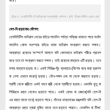
করে।
চিত্র ৪: হেপাটাইটিস বি ভাইরাসের সংখ্যাবৃদ্ধি কৌশল। ছবি: নিজের থিসিস থেকে নেয়া
হেপ-বি ছড়ানোর কৌশল:
হেপাটাইটিস ভাইরাস দেহের বাইরে সাতদিন পর্যন্ত সক্রিয় থাকতে পারে অর্থাৎ
সাতদিন খোলা অবস্হায় বাইরে থাকা ভাইরাস সংক্রমণ করতে সক্ষম।
আক্রান্ত রক্তের সংস্পর্শে আসলে যদি কোনভাবে ভাইরাস শরীরে প্রবেশ
করে তবে তা সংক্রমণ করতে সক্ষম। তাই রক্তের মাধ্যমে এটি ছড়ায়। তবে
মশার মাধ্যমে ছড়ায় না। একই সিরিঞ্জ-সূঁচ ব্যবহারে (বিশেষ করে যারা ড্রাগস
বা নেশা এভাবে করেন) ছড়ায়। যৌন-সঙ্গম এবং মা থেকে বাচ্চাতে ছড়ায়।
স্বামী থেকে স্ত্রীতে একই ভাবে স্ত্রী থেকে স্বামীতে ছড়ায়। এমনকি থুতু বা
পিরিয়ডে রক্ত থেকেও ছড়াতে পারে। একই ব্লেড বা রেজরে(যদি হেপ-বি
এর রক্ত থাকে তবে) ছড়াতে পারে। দাঁতের ডাক্তারের যন্ত্রপাতি যদি হেপ-বি
আক্রান্ত রক্ত দ্বারা দূষিত থাকে তবে ছড়াতে পারবে।
ভেকসিন বা টিকা: