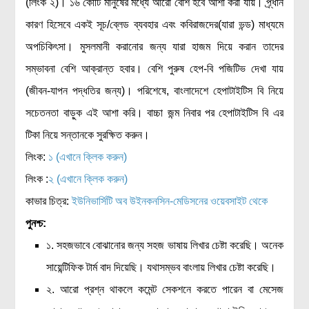
(লিংক ২)। ১৬ কোটি মানুষের মধ্যে আরো বেশি হবে আশা করা যায়। প্র্ধান
কারণ হিসেবে একই সূচ/ব্লেড ব্যবহার এবং কবিরাজদের(যারা ভন্ড) মাধ্যমে
অপচিকিৎসা। মুসলমানী করানোর জন্য যারা হাজম দিয়ে করান তাদের
সম্ভাবনা বেশি আক্রান্ত হবার। বেশি পুরুষ হেপ-বি পজিটিভ দেখা যায়
(জীবন-যাপন পদ্ধতির জন্য)। পরিশেষে, বাংলাদেশে হেপাটাইটিস বি নিয়ে
সচেতনতা বাড়ুক এই আশা করি। বাচ্চা জন্ম নিবার পর হেপাটাইটিস বি এর
টিকা নিয়ে সন্তানকে সুরক্ষিত করুন।
লিংক:
১ (এখানে ক্লিক করুন)
লিংক :
২ (এখানে ক্লিক করুন)
কাভার চিত্র:
ইউনিভার্সিটি অব উইনকনসিন-মেডিসনের ওয়েবসাইট থেকে
পুনশ্চ:
১. সহজভাবে বোঝানোর জন্য সহজ ভাষায় লিখার চেষ্টা করেছি। অনেক
সায়েন্টিফিক টার্ম বাদ দিয়েছি। যথাসম্ভব বাংলায় লিখার চেষ্টা করেছি।
২. আরো প্রশ্ন থাকলে কমেন্ট সেকশনে করতে পারেন বা মেসেজ