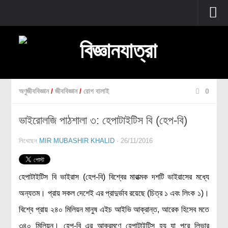
প্রচ্ছদ
বুনিয়াদি বিজ্ঞান
জীববিজ্ঞান
অণুজীববিজ্ঞান
/
জীববিজ্ঞান
/
রোগ বালাই
0
উদ্ভিদবিজ্ঞান
ভাইরোলজি পাঠশালা ৩: হেপাটাইটিস বি (হেপ-বি)
প্রাণীবিজ্ঞান
বিবর্তন
লিখেছেন
MIR MUBASHIR KHALID
· 26/11/2016
মানবদেহ
জেনেটিক্স
হেপাটাইটিস বি ভাইরাস (হেপ-বি) বিশ্বের মারাত্মক দশটি ভাইরাসের মধ্যে
রোগ ও চিকিৎসা
অন্যতম। প্রায় সকল দেশেই এর প্রাদুর্ভাব রয়েছে (চিত্র ১ এবং লিংক ১)।
অণুজীববিজ্ঞান
বিশ্বে প্রায় ২৪০ মিলিয়ন মানুষ এইচ আইভি আক্রান্ত, আরেক হিসেব মতে
পদার্থবিজ্ঞান
৩৪০ মিলিয়ন। হেপ-বি এর আক্রমণে হেপাটাইটিস হয় যা পরে লিভার