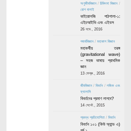
অণুজীববিজ্ঞান
/
চিকিৎসা বিজ্ঞান
/
রোগ বালাই
ভাইরোলজি পাঠশালা-১:
এইচআইভি এবং এইডস
26 নভে., 2016
পদার্থবিজ্ঞান
/
মহাকাশ বিজ্ঞান
মহাকর্ষীয় তরঙ্গ
(gravitational wave)
– সহজ ভাষায় প্রাথমিক
জ্ঞান
13 ফেব্রু., 2016
জীববিজ্ঞান
/
বিবর্তন
/
লজিক এবং
ফ্যালাসি
বিবর্তনের প্রমাণ লাগবে?
14 সেপ্টে., 2015
প্রবন্ধ প্রতিযোগিতা
/
বিবর্তন
বিবর্তন ১০১ (কিউ অ্যান্ড এ)
পর্ব ১