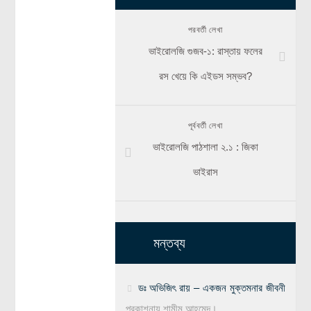
পরবর্তী লেখা
ভাইরোলজি গুজব-১: রাস্তায় ফলের
রস খেয়ে কি এইডস সম্ভব?
পূর্ববর্তী লেখা
ভাইরোলজি পাঠশালা ২.১ : জিকা
ভাইরাস
মন্তব্য
ডঃ অভিজিৎ রায় – একজন মুক্তমনার জীবনী
প্রকাশনায়
শামীম আহমেদ।