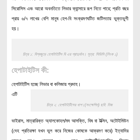
রসায়ন বিজ্ঞান
সিরোসিস এবং আরো অবনতিতে লিভার ক্যান্সারে রূপ নিতে পারে; প্রতি বছর
গণিত
প্রায় ৬/৭ লাখের বেশি মানুষ হেপ-বি সংক্রমণঘটিত জটিলতায় ভুক্তভুগী
হয়।
প্রায়োগিক বিজ্ঞান
পরিবেশ বিজ্ঞান
প্রকৃতি
চিত্র ১: বিশ্বজুড়ে হেপাটাইটিস বি এর প্রাদুর্ভাব। সূত্র: সিডিসি (লিংক ১)
প্রাকৃতিক দুর্যোগ
হেপাটাইটিস কী:
জলবায়ু পরিবর্তন
হেপাটাইটিস হচ্ছে লিভার বা কলিজায় প্রদাহ।
পরিবেশ দূষণ
এটি
কম্পিউটার সায়েন্স
ইলেকট্রিক্যাল ইঞ্জিনিয়ারিং
চিত্র ২: হেপাটাইটিসের ধাপ।(সংক্ষেপিত) ছবি: নিজ
জেনেটিক ইঞ্জিনিয়ারিং
ভাইরাস, মাত্রারিক্ত অ্যালকোহল/মদ আসক্তি, বিষ বা টক্সিন, অটোইমিউন
বায়োটেকনোলজি
(দেহ প্রতিরক্ষা যখন ভুল করে নিজের কোষকে আক্রমণ করে) ইত্যাদির
দৈনন্দিন জীবনে বিজ্ঞানের প্রয়োগ